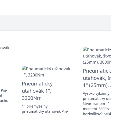
Pneumatický
uťahovák, št
Pneumatický
1" (25mm), 
uťahovák 1",
 Pin-
Vysoko výkonný
nt
3200Nm
pneumatický uťah
duchu
štvorhranom 1", kr
1" priemyselný
moment 3800Nm,
pneumatický uťahovák Pin-
bezkolíkový príkle