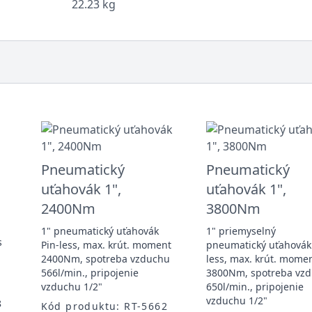
22.23 kg
Pneumatický
Pneumatický
,
uťahovák 1",
uťahovák 1",
2400Nm
3800Nm
1" pneumatický uťahovák
1" priemyselný
s
Pin-less, max. krút. moment
pneumatický uťahovák
2400Nm, spotreba vzduchu
less, max. krút. mome
566l/min., pripojenie
3800Nm, spotreba vz
vzduchu 1/2"
650l/min., pripojenie
vzduchu 1/2"
8
Kód produktu: RT-5662