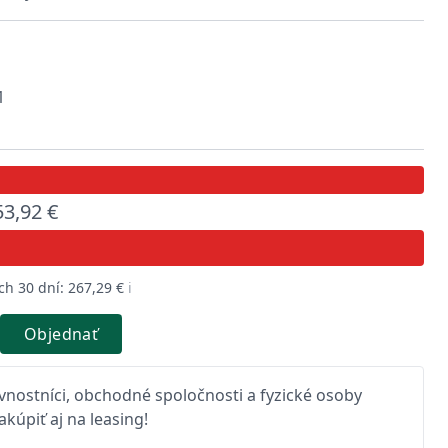
1
53,92 €
ch 30 dní: 267,29 €
ℹ️
Objednať
nostníci, obchodné spoločnosti a fyzické osoby
kúpiť aj na leasing!