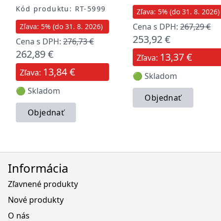
Kód produktu: RT-5999
Zľava: 5% (do 31. 8. 2026)
Cena s DPH:
267,29 €
Zľava: 5% (do 31. 8. 2026)
253,92 €
Cena s DPH:
276,73 €
262,89 €
13,37 €
Zľava:
13,84 €
Zľava:
🟢 Skladom
🟢 Skladom
Objednať
Objednať
Informácia
Zľavnené produkty
Nové produkty
O nás