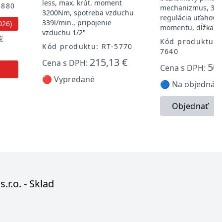
less, max. krút. moment
5880
mechanizmus, 3-s
3200Nm, spotreba vzduchu
regulácia uťahova
339l/min., pripojenie
026)
momentu, dĺžka 
vzduchu 1/2"
€
Kód produktu: 
Kód produktu: RT-5770
7640
215,13 €
Cena s DPH:
509
Cena s DPH:
🔴 Vypredané
🔵 Na objednávk
Objednať
s.r.o. - Sklad