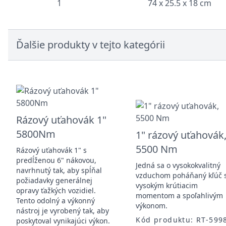
1
74 x 25.5 x 18 cm
Ďalšie produkty v tejto kategórii
Rázový uťahovák 1"
5800Nm
1" rázový uťahovák
5500 Nm
Rázový uťahovák 1" s
predĺženou 6" nákovou,
Jedná sa o vysokokvalitný
navrhnutý tak, aby spĺňal
vzduchom poháňaný kľúč 
požiadavky generálnej
vysokým krútiacim
opravy ťažkých vozidiel.
momentom a spoľahlivým
Tento odolný a výkonný
výkonom.
nástroj je vyrobený tak, aby
Kód produktu: RT-599
poskytoval vynikajúci výkon.