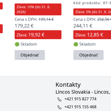
Kód produktu: RT-
Zľava: 10% (do 31. 8.
2026)
Zľava: 5% (do 31. 8. 2
Cena s DPH:
199,14 €
Cena s DPH:
256,96 
179,22 €
244,11 €
19,92 €
12,85 €
Zľava:
Zľava:
🟢 Skladom
🟢 Skladom
Objednať
Objednať
Kontakty
Lincos Slovakia - Lincos, 
+421 915 827 774
+421 915 155 468