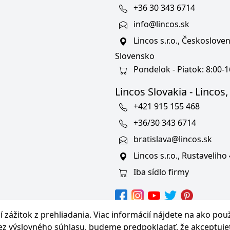
+36 30 343 6714
info@lincos.sk
Lincos s.r.o., Českoslov
Slovensko
Pondelok - Piatok: 8:00-1
Lincos Slovakia - Lincos, s
+421 915 155 468
+36/30 343 6714
bratislava@lincos.sk
Lincos s.r.o., Rustaveliho
Iba sídlo firmy
hranných známkach
 zážitok z prehliadania. Viac informácií nájdete na
ako pou
bez výslovného súhlasu, budeme predpokladať, že akceptuje