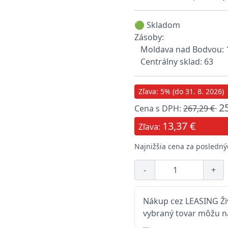
🟢 Skladom
Zásoby:
Moldava nad Bodvou: 
Centrálny sklad: 63
Zľava: 5% (do 31. 8. 2026)
2
Cena s DPH:
267,29 €
13,37 €
Zľava:
Najnižšia cena za posledný
-
+
Nákup cez LEASING Živ
vybraný tovar môžu na