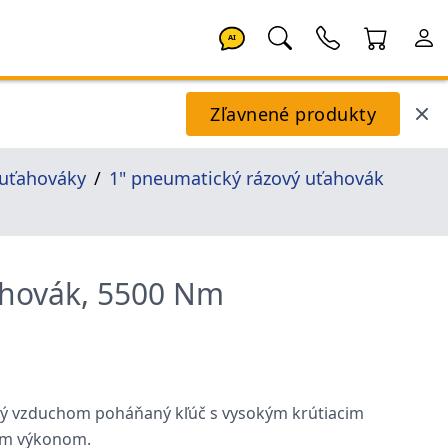
AI
Zľavnené produkty
 uťahováky
1" pneumatický rázový uťahovák
ahovák, 5500 Nm
tný vzduchom poháňaný kľúč s vysokým krútiacim
ým výkonom.