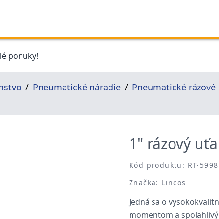
elé ponuky!
nstvo
Pneumatické náradie
Pneumatické rázové
1" rázový uť
Kód produktu: RT-5998
Značka: Lincos
Jedná sa o vysokokvali
momentom a spoľahliv