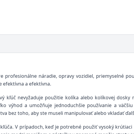
 profesionálne náradie, opravy vozidiel, priemyselné použi
 efektívna a efektívna.
vý kľúč nevyžaduje použitie kolíka alebo kolíkovej dosky
ľko výhod a umožňuje jednoduchšie používanie a väčšiu 
va bez toho, aby ste museli manipulovať alebo vkladať ďalš
ť kľúča. V prípadoch, keď je potrebné použiť vysoký krútia