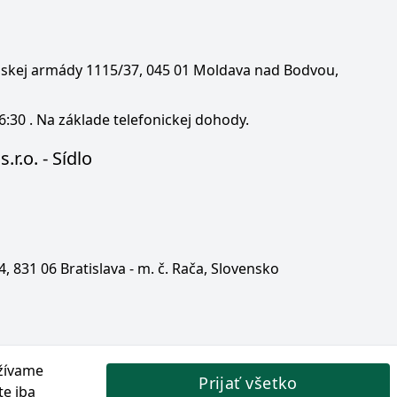
enskej armády 1115/37, 045 01 Moldava nad Bodvou,
6:30 . Na základe telefonickej dohody.
.r.o. - Sídlo
 4, 831 06 Bratislava - m. č. Rača, Slovensko
žívame
Prijať všetko
te iba