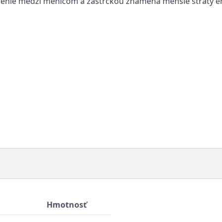
ojenie medzi meničom a zástrčkou znamená menšie straty en
Hmotnosť