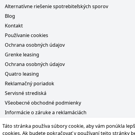
Alternatívne riešenie spotrebiteľských sporov
Blog
Kontakt
Používanie cookies
Ochrana osobných údajov
Grenke leasing
Ochrana osobných údajov
Quatro leasing
Reklamačný poriadok
Servisné strediská
Všeobecné obchodné podmienky
Informácie o záruke a reklamáciách
Médiá na webe, obsah generovaný AI a vyhlásenie o oc
Táto stránka používa súbory cookie, aby vám ponúkla lepší
Poučenie o práve na odstúpenie od zmluvy
cookies
. Ak budete pokračovať v používaní tejto stránky 