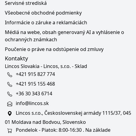
Servisné strediská
Všeobecné obchodné podmienky
Informácie o záruke a reklamáciách
Médiá na webe, obsah generovaný AI a vyhlásenie o
ochranných známkach
Poučenie o práve na odstúpenie od zmluvy
Kontakty
Lincos Slovakia - Lincos, s.r.o. - Sklad
+421 915 827 774
+421 915 155 468
+36 30 343 6714
info@lincos.sk
Lincos s.r.o., Československej armády 1115/37, 045
01 Moldava nad Bodvou, Slovensko
Pondelok - Piatok: 8:00-16:30 . Na základe