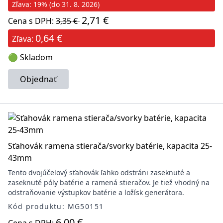
Zľava: 19% (do 31. 8. 2026)
2,71 €
Cena s DPH:
3,35 €
0,64 €
Zľava:
🟢 Skladom
Objednať
Sťahovák ramena stierača/svorky batérie, kapacita 25-
43mm
Tento dvojúčelový sťahovák ľahko odstráni zaseknuté a
zaseknuté póly batérie a ramená stieračov. Je tiež vhodný na
odstraňovanie výstupkov batérie a ložísk generátora.
Kód produktu: MG50151
6,00 €