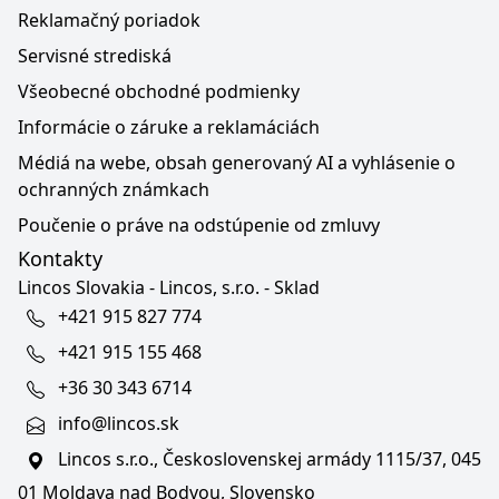
Reklamačný poriadok
Servisné strediská
Všeobecné obchodné podmienky
Informácie o záruke a reklamáciách
Médiá na webe, obsah generovaný AI a vyhlásenie o
ochranných známkach
Poučenie o práve na odstúpenie od zmluvy
Kontakty
Lincos Slovakia - Lincos, s.r.o. - Sklad
+421 915 827 774
+421 915 155 468
+36 30 343 6714
info@lincos.sk
Lincos s.r.o., Československej armády 1115/37, 045
01 Moldava nad Bodvou, Slovensko