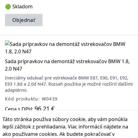
🟢 Skladom
Objednať
Sada prípravkov na demontáž vstrekovačov BMW 1.8,
2.0 N47
Inerciálny odsávač pre vstrekovače BMW E87, E90, E91, E92,
E93 1.8d a 2.0d N47. Rozsah použitia je možné rozšíriť ďalšími
adaptérmi.
Kód produktu: W0439
96,21 €
Cena s DPH:
Táto stránka používa súbory cookie, aby vám ponúkla
🟢 Skladom
lepší zážitok z prehliadania. Viac informácií nájdete na
Objednať
ako používame cookies
. Ak budete pokračovať v