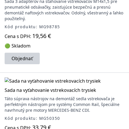
Sada 3 adaptérov na sťahovanie vstrekovačov M14x1,5 pre
pneumatické odsávačky, zaisťujúce bezpečnú a presnú
demontáž naftových vstrekovačov. Odolný, všestranný a ľahko
použiteľný.
Kód produktu: MG98785
19,56 €
Cena s DPH:
🟢 Skladom
Objednať
Sada na vyťahovanie vstrekovacích trysiek
Táto súprava nástrojov na demontáž sedla vstrekovača je
perfektným nástrojom pre systémy Common Rail, špeciálne
navrhnutý pre motory MERCEDES-BENZ CDI.
Kód produktu: MG50350
33,79 €
Cena s DPH: