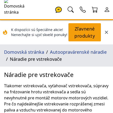
AI
Zľavnené
K dispozícii sú špeciálne akcie!
Nenechajte si ujsť skvelé ponuky!
produkty
Domovská stránka
Autoopravárenské náradie
Náradie pre vstrekovače
Náradie pre vstrekovače
Tlakomer vstrekovača, vyťahovač vstrekovača, súpravy
na frézovanie hrotu vstrekovača a sedla sú
nevyhnutné pre montáž motorov motorových vozidiel.
Pre čo najideálnejšie vstrekovanie rozprášenej zmesi
paliva a vzduchu vstrekovanej do motorového