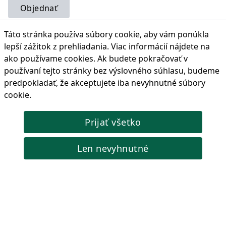
Objednať
Táto stránka používa súbory cookie, aby vám ponúkla
lepší zážitok z prehliadania. Viac informácií nájdete na
ako používame cookies
. Ak budete pokračovať v
Súprava drôtených kief, 38 kusov
používaní tejto stránky bez výslovného súhlasu, budeme
Táto 38-dielna súprava drôtených kief obsahuje nerezové,
predpokladať, že akceptujete iba nevyhnutné súbory
mosadzné a nylonové kefy, ktoré sú kompatibilné s priloženou
cookie.
mäkkou rukoväťou alebo elektrickým náradím pre všestranné
čistenie a obrábanie.
Prijať všetko
Kód produktu: MG91085
29,02 €
Cena s DPH:
Len nevyhnutné
🟢 Skladom
Objednať