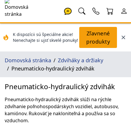
AI
Zľavnené
K dispozícii sú špeciálne akcie!
Nenechajte si ujsť skvelé ponuky!
produkty
Domovská stránka
Zdviháky a držiaky
Pneumaticko-hydraulický zdvihák
Pneumaticko-hydraulický zdvihák
Pneumaticko-hydraulický zdvihák slúži na rýchle
zdvíhanie poľnohospodárskych vozidiel, autobusov,
kamiónov. Rukoväť je nakloniteľná a používa sa so
vzduchom.