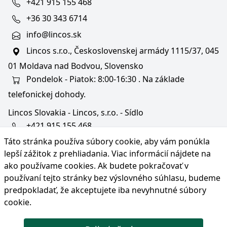
+421 915 155 468
+36 30 343 6714
info@lincos.sk
Lincos s.r.o., Československej armády 1115/37, 045
01 Moldava nad Bodvou, Slovensko
Pondelok - Piatok: 8:00-16:30 . Na základe
telefonickej dohody.
Lincos Slovakia - Lincos, s.r.o. - Sídlo
+421 915 155 468
Táto stránka používa súbory cookie, aby vám ponúkla
+36/30 343 6714
lepší zážitok z prehliadania. Viac informácií nájdete na
bratislava@lincos.sk
ako používame cookies
. Ak budete pokračovať v
Lincos s.r.o., Rustaveliho 4, 831 06 Bratislava - m. č.
používaní tejto stránky bez výslovného súhlasu, budeme
Rača, Slovensko
predpokladať, že akceptujete iba nevyhnutné súbory
cookie.
Iba sídlo firmy