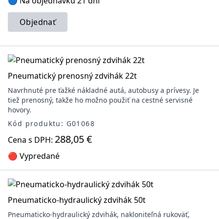
🔵 Na objednávku 21 dní
Objednať
Pneumatický prenosný zdvihák 22t
Navrhnuté pre ťažké nákladné autá, autobusy a prívesy. Je
tiež prenosný, takže ho možno použiť na cestné servisné
hovory.
Kód produktu: G01068
288,05 €
Cena s DPH:
🔴 Vypredané
Pneumaticko-hydraulický zdvihák 50t
Pneumaticko-hydraulický zdvihák, nakloniteľná rukoväť,