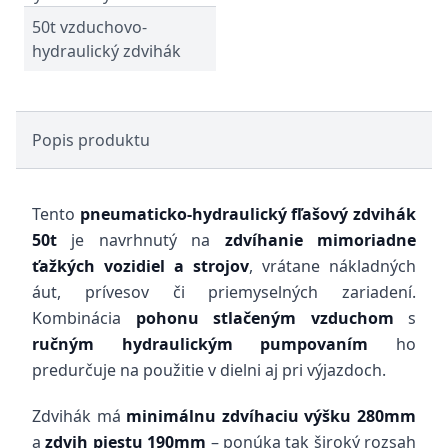
50t vzduchovo-
hydraulický zdvihák
Popis produktu
Tento
pneumaticko-hydraulický fľašový zdvihák
50t
je navrhnutý na
zdvíhanie mimoriadne
ťažkých vozidiel a strojov
, vrátane nákladných
áut, prívesov či priemyselných zariadení.
Kombinácia
pohonu stlačeným vzduchom
s
ručným hydraulickým pumpovaním
ho
predurčuje na použitie v dielni aj pri výjazdoch.
Zdvihák má
minimálnu zdvíhaciu výšku 280mm
a
zdvih piestu 190mm
– ponúka tak široký rozsah