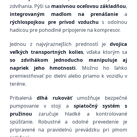
zdvíhania. Pýši sa
masívnou oceľovou základňou
,
integrovaným madlom na prenášanie
a
rýchlospojkou pre prívod vzduchu
s odolnou
hadicou pre pohodlné pripojenie na kompresor.
Jednou z najvýraznejších predností je
dvojica
veľkých transportných kolies
, vďaka ktorým sa
so zdvihákom jednoducho manipuluje aj
napriek jeho hmotnosti
. Možno ho ľahko
premiestňovať po dielni alebo priamo k vozidlu v
teréne.
Pribalená
dlhá rukoväť
umožňuje bezpečné
pumpovanie v stoji a
spiatočný systém s
pružinou
zaručuje hladké a kontrolované
spúšťanie. Robustné a odolné prevedenie je
pripravené na pravidelnú prevádzku pri plnom