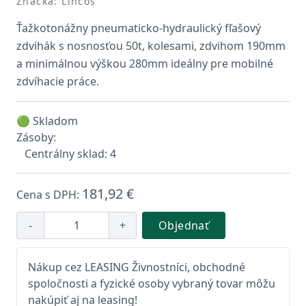
Značka: Lincos
Ťažkotonážny pneumaticko-hydraulický fľašový
zdvihák s nosnosťou 50t, kolesami, zdvihom 190mm
a minimálnou výškou 280mm ideálny pre mobilné
zdvíhacie práce.
🟢 Skladom
Zásoby:
Centrálny sklad: 4
181,92 €
Cena s DPH:
-
+
Objednať
Nákup cez LEASING Živnostníci, obchodné
spoločnosti a fyzické osoby vybraný tovar môžu
nakúpiť aj na leasing!