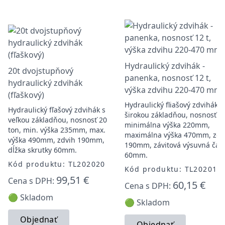
Hydraulický zdvihák -
20t dvojstupňový
panenka, nosnosť 12 t,
hydraulický zdvihák
výška zdvihu 220-470 mm
(fľaškový)
Hydraulický fliašový zdvihák s
Hydraulický fľašový zdvihák s
širokou základňou, nosnosť 12
veľkou základňou, nosnosť 20
minimálna výška 220mm,
ton, min. výška 235mm, max.
maximálna výška 470mm, zdv
výška 490mm, zdvih 190mm,
190mm, závitová výsuvná čas
dĺžka skrutky 60mm.
60mm.
Kód produktu: TL202020
Kód produktu: TL202012
99,51 €
Cena s DPH:
60,15 €
Cena s DPH:
🟢 Skladom
🟢 Skladom
Objednať
Objednať