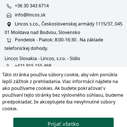
+36 30 343 6714
info@lincos.sk
Lincos s.r.o., Československej armády 1115/37, 045
01 Moldava nad Bodvou, Slovensko
Pondelok - Piatok: 8:00-16:30 . Na základe
telefonickej dohody.
Lincos Slovakia - Lincos, s.r.o. - Sídlo
+421 915 155 468
Táto stránka používa súbory cookie, aby vám ponúkla
+36/30 343 6714
lepší zážitok z prehliadania. Viac informácií nájdete na
bratislava@lincos.sk
ako používame cookies
. Ak budete pokračovať v
Lincos s.r.o., Rustaveliho 4, 831 06 Bratislava - m. č.
používaní tejto stránky bez výslovného súhlasu, budeme
Rača, Slovensko
predpokladať, že akceptujete iba nevyhnutné súbory
cookie.
Iba sídlo firmy
Prijať všetko