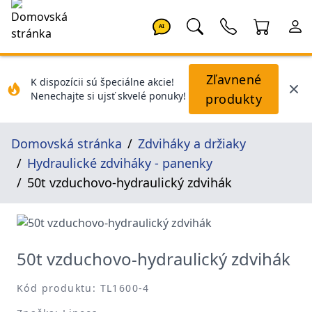
AI
Zľavnené
K dispozícii sú špeciálne akcie!
Nenechajte si ujsť skvelé ponuky!
produkty
Domovská stránka
Zdviháky a držiaky
Hydraulické zdviháky - panenky
50t vzduchovo-hydraulický zdvihák
50t vzduchovo-hydraulický zdvihák
Kód produktu: TL1600-4