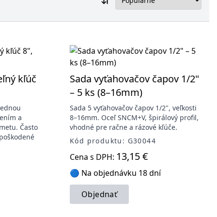
eľný kľúč
Sada vyťahovačov čapov 1/2"
– 5 ks (8–16mm)
 jednou
Sada 5 vyťahovačov čapov 1/2", veľkosti
nením a
8–16mm. Oceľ SNCM+V, špirálový profil,
metu. Často
vhodné pre račne a rázové kľúče.
 poškodené
Kód produktu: G30044
13,15 €
Cena s DPH:
🔵 Na objednávku 18 dní
Objednať