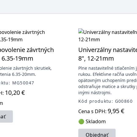
povolenie závrtných
Univerzálny nastavit
, 6.35-19mm
8", 12-21mm
olenie závrtných skrutiek,
Plne nastaviteľné stlačením
ytenia 6.35-20mm.
rukou. Efektívne račňa uvoľ
opätovným uchopením pred
uktu: MG50047
odstraňuje matice a skrutky
10,20 €
H:
inými nástrojmi.
Kód produktu: G00860
om
9,95 €
Cena s DPH:
ať
🟢 Skladom
Objednať