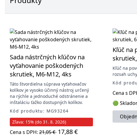
Produkty
Kľúč na 
Sada nástrčných kľúčov na
skrutiek
vyťahovanie poškodených
Kľúč na pov
skrutiek, M6-M12, 4ks
rozsah uch
Kód prod
Táto štvordielna súprava vyťahovačov
kolíkov je vysoko účinný nástroj určený
Cena s DP
na rýchle a jednoduché odstránenie a
inštaláciu ťažko dostupných kolíkov.
🟢 Sklad
Kód produktu: MG93264
Objedn
Zľava: 15% (do 31. 8. 2026)
17,88 €
Cena s DPH:
21,05 €