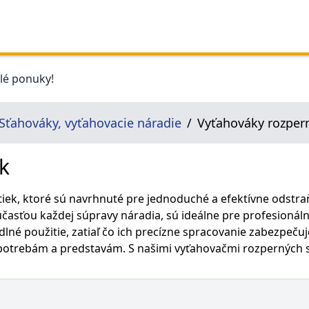
elé ponuky!
Sťahováky, vyťahovacie náradie
Vyťahováky rozpern
k
iek, ktoré sú navrhnuté pre jednoduché a efektívne odstr
 súčasťou každej súpravy náradia, sú ideálne pre profesioná
lné použitie, zatiaľ čo ich precízne spracovanie zabezpečuj
m potrebám a predstavám. S našimi vyťahovačmi rozperných 