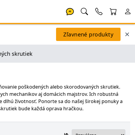
AI
Zľavnené produkty
ých skrutiek
aňovanie poškodených alebo skorodovaných skrutiek.
lnych mechanikov aj domácich majstrov. Ich robustná
e dlhú životnosť. Ponorte sa do našej širokej ponuky a
skrutiek bude každá oprava hračkou.