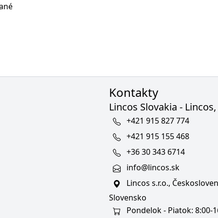
ané
Kontakty
Lincos Slovakia - Lincos, 
+421 915 827 774
+421 915 155 468
+36 30 343 6714
info@lincos.sk
Lincos s.r.o., Českoslov
Slovensko
Pondelok - Piatok: 8:00-1