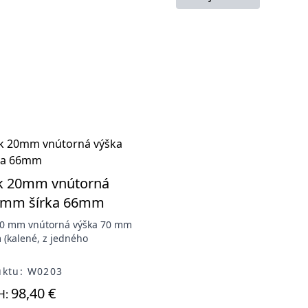
k 20mm vnútorná
0mm šírka 66mm
20 mm vnútorná výška 70 mm
 (kalené, z jedného
uktu: W0203
98,40 €
H: