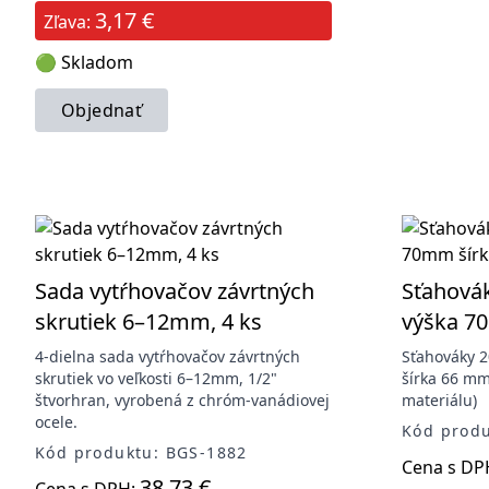
3,17 €
Zľava:
🟢 Skladom
Objednať
Sada vytŕhovačov závrtných
Sťahová
skrutiek 6–12mm, 4 ks
výška 7
4-dielna sada vytŕhovačov závrtných
Sťahováky 
skrutiek vo veľkosti 6–12mm, 1/2"
šírka 66 mm
štvorhran, vyrobená z chróm-vanádiovej
materiálu)
ocele.
Kód prod
Kód produktu: BGS-1882
Cena s DP
38,73 €