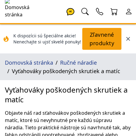
AI
Zľavnené
K dispozícii sú špeciálne akcie!
Nenechajte si ujsť skvelé ponuky!
produkty
Domovská stránka
Ručné náradie
Vyťahováky poškodených skrutiek a matíc
Vyťahováky poškodených skrutiek a
matíc
Objavte náš rad sťahovákov poškodených skrutiek a
matíc, ktoré sú nevyhnutné pre každú súpravu
náradia. Tieto praktické nástroje sú navrhnuté tak, aby
ľahko odstránili opotrebované, zhrdzavené alebo