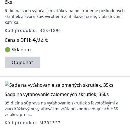
6ks
6-dielna sada vytáčacích vrtákov na odstránenie poškodených
skrutiek a svorníkov, vyrobená z uhlíkovej ocele, v plastovom
kufríku.
Kód produktu: BGS-1896
4,92 €
Cena s DPH:
🟢 Skladom
Objednať
Sada na vyťahovanie zalomených skrutiek, 35ks
35-dielna súprava na vyťahovanie skrutiek s ľavotočivými a
viacdrážkovými vyťahovákmi vrátane zodpovedajúcich HSS
vrtákov pre r…
Kód produktu: MG91327