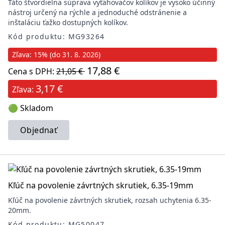
Táto štvordielna súprava vyťahovačov kolíkov je vysoko účinný
nástroj určený na rýchle a jednoduché odstránenie a
inštaláciu ťažko dostupných kolíkov.
Kód produktu: MG93264
Zľava: 15% (do 31. 8. 2026)
17,88 €
Cena s DPH:
21,05 €
3,17 €
Zľava:
🟢 Skladom
Objednať
Kľúč na povolenie závrtných skrutiek, 6.35-19mm
Kľúč na povolenie závrtných skrutiek, rozsah uchytenia 6.35-
20mm.
Kód produktu: MG50047