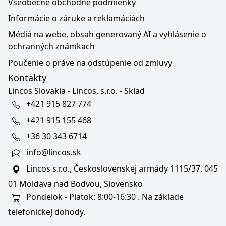
Všeobecné obchodné podmienky
Informácie o záruke a reklamáciách
Médiá na webe, obsah generovaný AI a vyhlásenie o
ochranných známkach
Poučenie o práve na odstúpenie od zmluvy
Kontakty
Lincos Slovakia - Lincos, s.r.o. - Sklad
+421 915 827 774
+421 915 155 468
+36 30 343 6714
info@lincos.sk
Lincos s.r.o., Československej armády 1115/37, 045
01 Moldava nad Bodvou, Slovensko
Pondelok - Piatok: 8:00-16:30 . Na základe
telefonickej dohody.