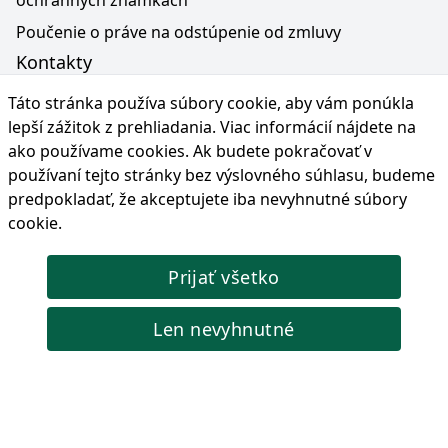
ochranných známkach
Poučenie o práve na odstúpenie od zmluvy
Kontakty
Lincos Slovakia - Lincos, s.r.o. - Sklad
Táto stránka používa súbory cookie, aby vám ponúkla
+421 915 827 774
lepší zážitok z prehliadania. Viac informácií nájdete na
+421 915 155 468
ako používame cookies
. Ak budete pokračovať v
používaní tejto stránky bez výslovného súhlasu, budeme
+36 30 343 6714
predpokladať, že akceptujete iba nevyhnutné súbory
info@lincos.sk
cookie.
Lincos s.r.o., Československej armády 1115/37, 045
01 Moldava nad Bodvou, Slovensko
Prijať všetko
Pondelok - Piatok: 8:00-16:30 . Na základe
telefonickej dohody.
Len nevyhnutné
Lincos Slovakia - Lincos, s.r.o. - Sídlo
+421 915 155 468
+36/30 343 6714