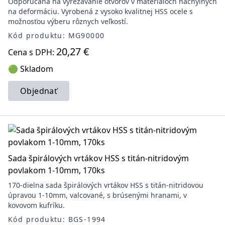
Odporúčaná na vyrezávanie otvorov v materiáloch náchylných
na deformáciu. Vyrobená z vysoko kvalitnej HSS ocele s
možnosťou výberu rôznych veľkostí.
Kód produktu: MG90000
20,27 €
Cena s DPH:
🟢 Skladom
Objednať
Sada špirálových vrtákov HSS s titán-nitridovým
povlakom 1-10mm, 170ks
170-dielna sada špirálových vrtákov HSS s titán-nitridovou
úpravou 1-10mm, valcované, s brúsenými hranami, v
kovovom kufríku.
Kód produktu: BGS-1994