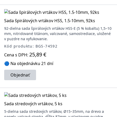
Sada špirálových vrtákov HSS, 1.5-10mm, 92ks
92-dielna sada špirálových vrtákov HSS-E (5 % kobaltu) 1,5–10
mm, nitridované titánom, valcované, samostrediace, uložené
v puzdre na vyfukovanie.
Kód produktu: BGS-74592
25,89 €
Cena s DPH:
🔵 Na objednávku 21 dní
Objednať
Sada stredových vrtákov, 5 ks
5-dielna sada stredových vrtákov, Ø15–35mm, na drevo a
panely, valcová stopka, dĺžka 87mm, v plastovom puzdre.