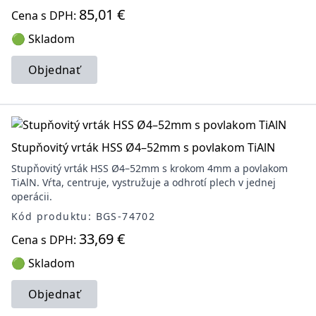
85,01 €
Cena s DPH:
🟢 Skladom
Objednať
Stupňovitý vrták HSS Ø4–52mm s povlakom TiAlN
Stupňovitý vrták HSS Ø4–52mm s krokom 4mm a povlakom
TiAlN. Vŕta, centruje, vystružuje a odhrotí plech v jednej
operácii.
Kód produktu: BGS-74702
33,69 €
Cena s DPH:
🟢 Skladom
Objednať