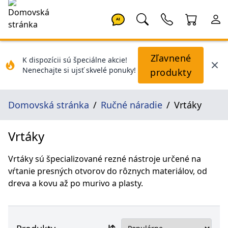
AI
Zľavnené
K dispozícii sú špeciálne akcie!
Nenechajte si ujsť skvelé ponuky!
produkty
Domovská stránka
Ručné náradie
Vrtáky
Vrtáky
Vrtáky sú špecializované rezné nástroje určené na
vŕtanie presných otvorov do rôznych materiálov, od
dreva a kovu až po murivo a plasty.