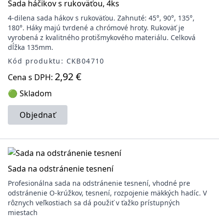
Sada háčikov s rukoväťou, 4ks
4-dilena sada hákov s rukoväťou. Zahnuté: 45°, 90°, 135°,
180°. Háky majú tvrdené a chrómové hroty. Rukoväť je
vyrobená z kvalitného protišmykového materiálu. Celková
dĺžka 135mm.
Kód produktu: CKB04710
2,92 €
Cena s DPH:
🟢 Skladom
Objednať
Sada na odstránenie tesnení
Profesionálna sada na odstránenie tesnení, vhodné pre
odstránenie O-krúžkov, tesnení, rozpojenie mäkkých hadíc. V
rôznych veľkostiach sa dá použiť v ťažko prístupných
miestach