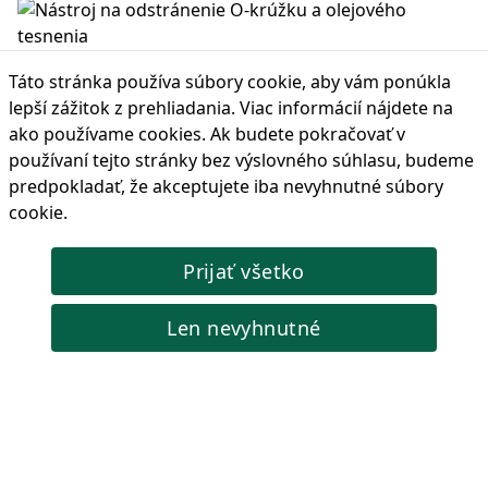
Nástroj na odstránenie O-krúžku a olejového tesnenia
Táto stránka používa súbory cookie, aby vám ponúkla
Univerzálny dvojhákový sťahovák na odstraňovanie O-krúžkov
lepší zážitok z prehliadania. Viac informácií nájdete na
a olejových tesnení.
ako používame cookies
. Ak budete pokračovať v
Kód produktu: CKB04117
používaní tejto stránky bez výslovného súhlasu, budeme
predpokladať, že akceptujete iba nevyhnutné súbory
5,61 €
Cena s DPH:
cookie.
🔴 Vypredané
Zobraziť viac produktov
Prijať všetko
Len nevyhnutné
Informácia
Zľavnené produkty
Nové produkty
O nás
Alternatívne riešenie spotrebiteľských sporov