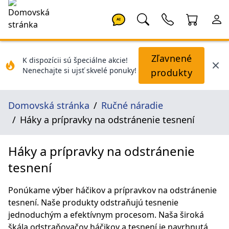
AI
Zľavnené
K dispozícii sú špeciálne akcie!
Nenechajte si ujsť skvelé ponuky!
produkty
Domovská stránka
Ručné náradie
Háky a prípravky na odstránenie tesnení
Háky a prípravky na odstránenie
tesnení
Ponúkame výber háčikov a prípravkov na odstránenie
tesnení. Naše produkty odstraňujú tesnenie
jednoduchým a efektívnym procesom. Naša široká
škála odstraňovačov háčikov a tesnení je navrhnutá