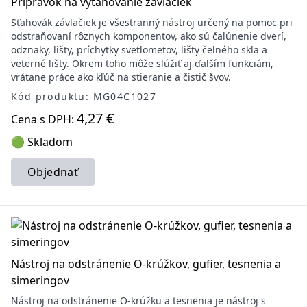
Prípravok na vyťahovanie závlačiek
Sťahovák závlačiek je všestranný nástroj určený na pomoc pri
odstraňovaní rôznych komponentov, ako sú čalúnenie dverí,
odznaky, lišty, príchytky svetlometov, lišty čelného skla a
veterné lišty. Okrem toho môže slúžiť aj ďalším funkciám,
vrátane práce ako kľúč na stieranie a čistič švov.
Kód produktu: MG04C1027
4,27 €
Cena s DPH:
🟢 Skladom
Objednať
Nástroj na odstránenie O-krúžkov, gufier, tesnenia a
simeringov
Nástroj na odstránenie O-krúžku a tesnenia je nástroj s