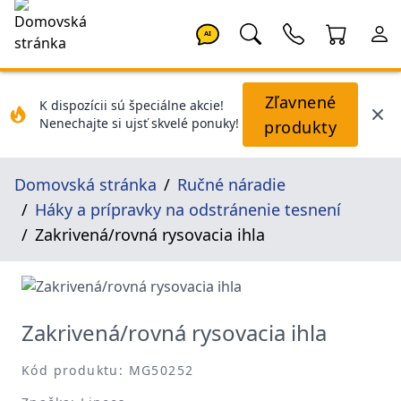
AI
Zľavnené
K dispozícii sú špeciálne akcie!
Nenechajte si ujsť skvelé ponuky!
produkty
Domovská stránka
Ručné náradie
Háky a prípravky na odstránenie tesnení
Zakrivená/rovná rysovacia ihla
Zakrivená/rovná rysovacia ihla
Kód produktu: MG50252