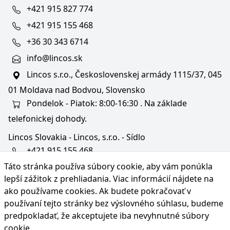
+421 915 827 774
+421 915 155 468
+36 30 343 6714
info@lincos.sk
Lincos s.r.o., Československej armády 1115/37, 045
01 Moldava nad Bodvou, Slovensko
Pondelok - Piatok: 8:00-16:30 . Na základe
telefonickej dohody.
Lincos Slovakia - Lincos, s.r.o. - Sídlo
+421 915 155 468
Táto stránka používa súbory cookie, aby vám ponúkla
+36/30 343 6714
lepší zážitok z prehliadania. Viac informácií nájdete na
bratislava@lincos.sk
ako používame cookies
. Ak budete pokračovať v
Lincos s.r.o., Rustaveliho 4, 831 06 Bratislava - m. č.
používaní tejto stránky bez výslovného súhlasu, budeme
Rača, Slovensko
predpokladať, že akceptujete iba nevyhnutné súbory
cookie.
Iba sídlo firmy