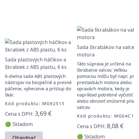
Sada škrabákov na valce
motora
Sada plastových háčikov a
Táto súprava je určená na
škrabiek z ABS plastu, 6 ks
škrabanie valcov. Veľkou
6-dielna sada ABS plastových
pomocou môžu byť napr. pri
nástrojov na bezpečné a presné
prestavbách motora alebo
páčenie, vyberanie a prístup do
opravách motora, kedy je
škár.
napríklad potrebné vyčistiť
alebo obnoviť vnútorné ploch
Kód produktu: MG92515
valcov.
3,69 €
Cena s DPH:
Kód produktu: MG04C10
🟢 Skladom
8,08 €
Cena s DPH:
🟢 Skladom
Objednať