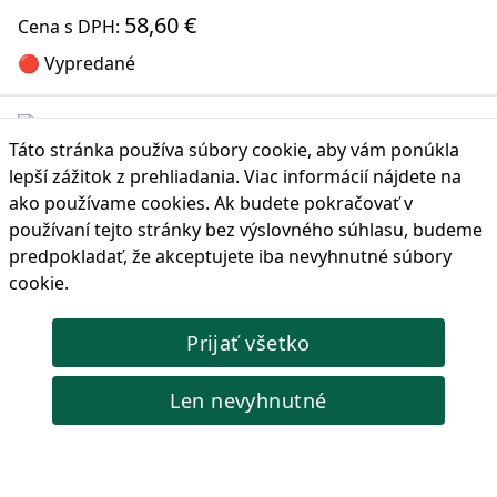
58,60 €
Cena s DPH:
🔴 Vypredané
Táto stránka používa súbory cookie, aby vám ponúkla
100ks súprava závitových kolíkov Fe-Cu M5x16
lepší zážitok z prehliadania. Viac informácií nájdete na
100-dielna sada Fe-Cu závitových svorníkov, M5x16mm,
ako používame cookies
. Ak budete pokračovať v
určená pre bodové zváranie. Vysoká pevnosť a vodivosť pre
používaní tejto stránky bez výslovného súhlasu, budeme
spoľahlivé výsledky zvárania.
predpokladať, že akceptujete iba nevyhnutné súbory
Kód produktu: 802759
cookie.
17,23 €
Cena s DPH:
Prijať všetko
🔴 Vypredané
Len nevyhnutné
Elektródy s tenkou hlavou 5 ks
Elektródy s tenkou hlavou (5 ks) pre presné bodové zváranie.