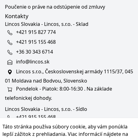
Poučenie o práve na odstúpenie od zmluvy
Kontakty
Lincos Slovakia - Lincos, s.r.o. - Sklad
+421 915 827 774
+421 915 155 468
+36 30 343 6714
info@lincos.sk
Lincos s.r.o., Československej armády 1115/37, 045
01 Moldava nad Bodvou, Slovensko
Pondelok - Piatok: 8:00-16:30 . Na základe
telefonickej dohody.
Lincos Slovakia - Lincos, s.r.o. - Sídlo
+421 915 155 468
Táto stránka používa súbory cookie, aby vám ponúkla
+36/30 343 6714
lepší zážitok z prehliadania. Viac informácií nájdete na
bratislava@lincos.sk