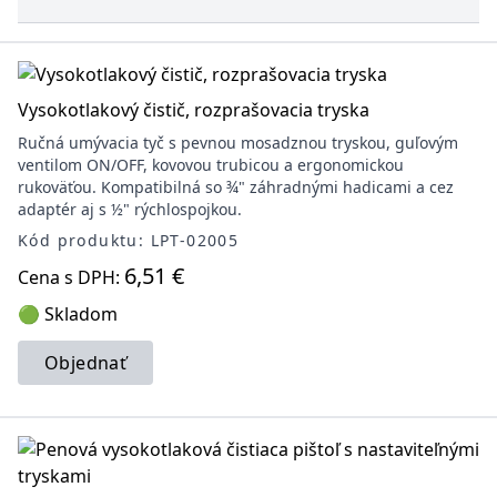
Vysokotlakový čistič, rozprašovacia tryska
Ručná umývacia tyč s pevnou mosadznou tryskou, guľovým
ventilom ON/OFF, kovovou trubicou a ergonomickou
rukoväťou. Kompatibilná so ¾" záhradnými hadicami a cez
adaptér aj s ½" rýchlospojkou.
Kód produktu: LPT-02005
6,51 €
Cena s DPH:
🟢 Skladom
Objednať