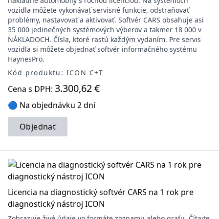
nákladné automobily s ročnou licenciou. Na systémoch
vozidla môžete vykonávať servisné funkcie, odstraňovať
problémy, nastavovať a aktivovať. Softvér CARS obsahuje asi
35 000 jedinečných systémových výberov a takmer 18 000 v
NÁKLADOCH. Čísla, ktoré rastú každým vydaním. Pre servis
vozidla si môžete objednať softvér informačného systému
HaynesPro.
Kód produktu: ICON C+T
3.300,62 €
Cena s DPH:
🔵 Na objednávku 2 dní
Objednať
Licencia na diagnostický softvér CARS na 1 rok pre
diagnostický nástroj ICON
Zobrazuje živé údaje vo formáte zoznamu alebo grafu. Čítajte