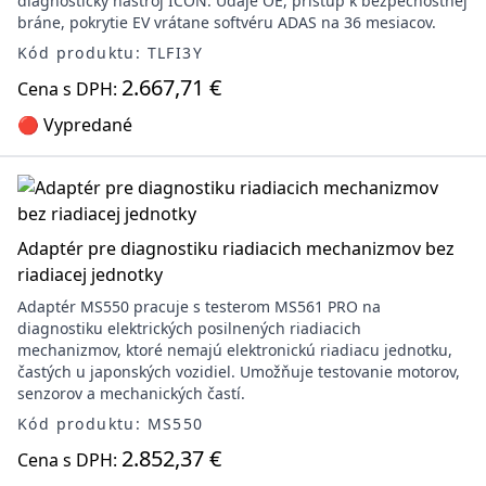
diagnostický nástroj ICON. Údaje OE, prístup k bezpečnostnej
bráne, pokrytie EV vrátane softvéru ADAS na 36 mesiacov.
Kód produktu: TLFI3Y
2.667,71 €
Cena s DPH:
🔴 Vypredané
Adaptér pre diagnostiku riadiacich mechanizmov bez
riadiacej jednotky
Adaptér MS550 pracuje s testerom MS561 PRO na
diagnostiku elektrických posilnených riadiacich
mechanizmov, ktoré nemajú elektronickú riadiacu jednotku,
častých u japonských vozidiel. Umožňuje testovanie motorov,
senzorov a mechanických častí.
Kód produktu: MS550
2.852,37 €
Cena s DPH: