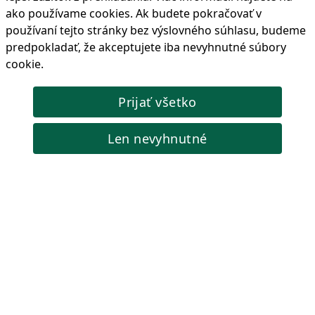
ako používame cookies
. Ak budete pokračovať v
používaní tejto stránky bez výslovného súhlasu, budeme
predpokladať, že akceptujete iba nevyhnutné súbory
Diagnostický skener pre Teslu
cookie.
LOKI má všetky servisné funkcie potrebné na opravu a
údržbu nasledujúcich vozidiel Tesla Model S, Model X, Model
3 a Model Y.
Prijať všetko
Kód produktu: LOKI
Len nevyhnutné
8.105,70 €
Cena s DPH:
🔵 Na objednávku 10 dní
Objednať