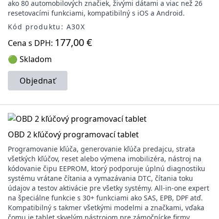
ako 80 automobilových značiek, živými dátami a viac než 26
resetovacími funkciami, kompatibilný s iOS a Android.
Kód produktu: A30X
177,00 €
Cena s DPH:
🟢 Skladom
Objednať
OBD 2 kľúčový programovací tablet
Programovanie kľúča, generovanie kľúča predajcu, strata
všetkých kľúčov, reset alebo výmena imobilizéra, nástroj na
kódovanie čipu EEPROM, ktorý podporuje úplnú diagnostiku
systému vrátane čítania a vymazávania DTC, čítania toku
údajov a testov aktivácie pre všetky systémy. All-in-one expert
na špeciálne funkcie s 30+ funkciami ako SAS, EPB, DPF atď.
Kompatibilný s takmer všetkými modelmi a značkami, vďaka
čomu je tablet skvelým nástrojom pre zámočnícke firmy.