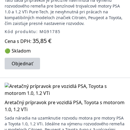
Táto sada prípravkov je precízne navrhnutá na výmenu
rozvodového remeňa pre benzínové trojvalcové motory PSA
1.0 a 1.2 VTi Pure-Tech. Je nevyhnutná pri prácach na
kompatibilných modeloch značiek Citroën, Peugeot a Toyota,
čím zaisťuje presné nastavenie rozvodov.
Kód produktu: MG91785
35,85 €
Cena s DPH:
🟢 Skladom
Objednať
Aretačný prípravok pre vozidlá PSA, Toyota s motorom
1.0, 1.2 VTi
Sada náradia na uzamknutie rozvodu motora pre motory PSA
a Toyota 1.0, 1.2 VTi. Ideálne na výmenu rozvodového remeňa
v modeloch Citroen, Peugeot a Toyota Aygo s 3-valcovými