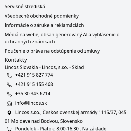
Servisné strediská
Všeobecné obchodné podmienky
Informácie o záruke a reklamáciách
Médiá na webe, obsah generovaný AI a vyhlásenie o
ochranných známkach
Poučenie o práve na odstúpenie od zmluvy
Kontakty
Lincos Slovakia - Lincos, s.r.o. - Sklad
+421 915 827 774
+421 915 155 468
+36 30 343 6714
info@lincos.sk
Lincos s.r.o., Československej armády 1115/37, 045
01 Moldava nad Bodvou, Slovensko
Pondelok - Piatok: 8:00-16:30 . Na základe