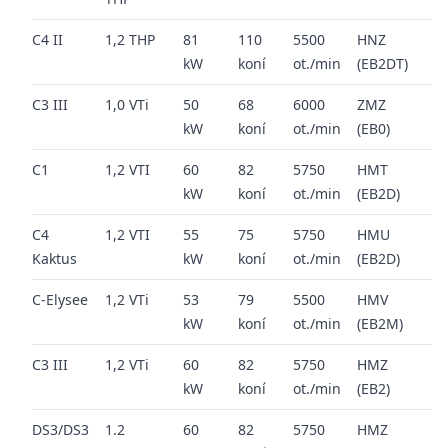
C4 II
1,2 THP
81
110
5500
HNZ
20
kW
koní
ot./min
(EB2DT)
20
C3 III
1,0 VTi
50
68
6000
ZMZ
20
kW
koní
ot./min
(EB0)
20
C1
1,2 VTI
60
82
5750
HMT
20
kW
koní
ot./min
(EB2D)
20
C4
1,2 VTI
55
75
5750
HMU
20
Kaktus
kW
koní
ot./min
(EB2D)
20
C-Elysee
1,2 VTi
53
79
5500
HMV
20
kW
koní
ot./min
(EB2M)
20
C3 III
1,2 VTi
60
82
5750
HMZ
20
kW
koní
ot./min
(EB2)
20
DS3/DS3
1.2
60
82
5750
HMZ
20