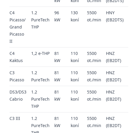
kW
koní
ot./min
(EB2DTS)
20
C4
1.2
96
130
5500
HNY
20
Picasso/
PureTech
kW
koní
ot./min
(EB2DTS)
20
Grand
THP
Picasso
II
C4
1,2 e-THP
81
110
5500
HNZ
20
Kaktus
kW
koní
ot./min
(EB2DT)
20
C3
1.2
81
110
5500
HNZ
20
Picasso
PureTech
kW
koní
ot./min
(EB2DT)
20
DS3/DS3
1.2
81
110
5500
HNZ
20
Cabrio
PureTech
kW
koní
ot./min
(EB2DT)
20
THP
C3 III
1.2
81
110
5500
HNZ
20
PureTech
kW
koní
ot./min
(EB2DT)
20
THP