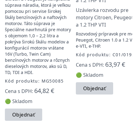
súprava náradia, ktorá je veľkou
Uzávierka rozvodu pre
pomocou pri servise širokej
motory Citroen, Peugeot 1
škály benzínových a naftových
motorov. Táto súprava je
a 1.2 THP VTI
špeciálne navrhnutá pre motory
Rozvodový prípravok pre mot
s objemom 1,0 – 2,2 litra a
Peuegot, Citroen 1.0 a 1.2 VTI
pokrýva širokú škálu modelov a
e-VTI, e-THP.
konfigurácií motorov vrátane
16V (Turbo, Twin Cam)
Kód produktu: C01/0193
benzínových motorov a rôznych
63,97 €
Cena s DPH:
dieselových motorov, ako sú D,
TD, TDI a HDI.
🟢 Skladom
Kód produktu: MG50085
Objednať
64,82 €
Cena s DPH:
🟢 Skladom
Objednať