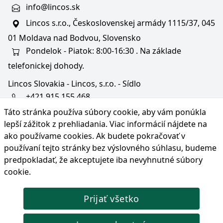
info@lincos.sk
Lincos s.r.o., Československej armády 1115/37, 045
01 Moldava nad Bodvou, Slovensko
Pondelok - Piatok: 8:00-16:30 . Na základe
telefonickej dohody.
Lincos Slovakia - Lincos, s.r.o. - Sídlo
+421 915 155 468
Táto stránka používa súbory cookie, aby vám ponúkla
+36/30 343 6714
lepší zážitok z prehliadania. Viac informácií nájdete na
bratislava@lincos.sk
ako používame cookies
. Ak budete pokračovať v
Lincos s.r.o., Rustaveliho 4, 831 06 Bratislava - m. č.
používaní tejto stránky bez výslovného súhlasu, budeme
Rača, Slovensko
predpokladať, že akceptujete iba nevyhnutné súbory
cookie.
Iba sídlo firmy
Prijať všetko