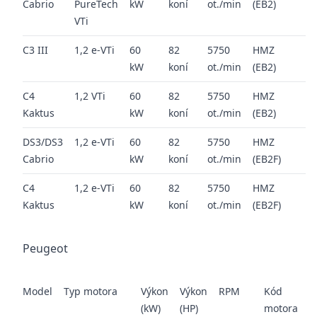
Cabrio
PureTech
kW
koní
ot./min
(EB2)
20
VTi
C3 III
1,2 e-VTi
60
82
5750
HMZ
20
kW
koní
ot./min
(EB2)
20
C4
1,2 VTi
60
82
5750
HMZ
20
Kaktus
kW
koní
ot./min
(EB2)
20
DS3/DS3
1,2 e-VTi
60
82
5750
HMZ
20
Cabrio
kW
koní
ot./min
(EB2F)
20
C4
1,2 e-VTi
60
82
5750
HMZ
20
Kaktus
kW
koní
ot./min
(EB2F)
20
Peugeot
Model
Typ motora
Výkon
Výkon
RPM
Kód
r
(kW)
(HP)
motora