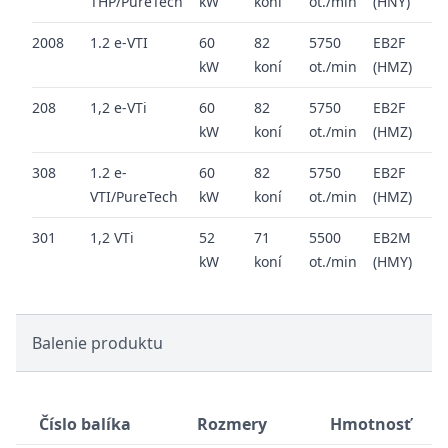
THP/PureTech
kW
koní
ot./min
(HNY)
2
2008
1.2 e-VTI
60
82
5750
EB2F
2
kW
koní
ot./min
(HMZ)
2
208
1,2 e-VTi
60
82
5750
EB2F
2
kW
koní
ot./min
(HMZ)
2
308
1.2 e-
60
82
5750
EB2F
2
VTI/PureTech
kW
koní
ot./min
(HMZ)
2
301
1,2 VTi
52
71
5500
EB2M
2
kW
koní
ot./min
(HMY)
2
Balenie produktu
Číslo balíka
Rozmery
Hmotnosť