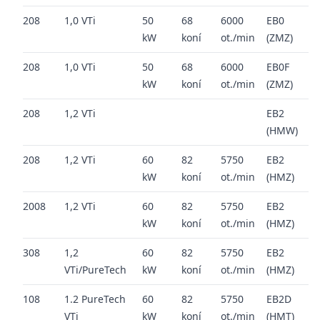
208
1,0 VTi
50
68
6000
EB0
2
kW
koní
ot./min
(ZMZ)
2
208
1,0 VTi
50
68
6000
EB0F
2
kW
koní
ot./min
(ZMZ)
2
208
1,2 VTi
EB2
2
(HMW)
2
208
1,2 VTi
60
82
5750
EB2
2
kW
koní
ot./min
(HMZ)
2
2008
1,2 VTi
60
82
5750
EB2
2
kW
koní
ot./min
(HMZ)
2
308
1,2
60
82
5750
EB2
2
VTi/PureTech
kW
koní
ot./min
(HMZ)
2
108
1.2 PureTech
60
82
5750
EB2D
2
VTi
kW
koní
ot./min
(HMT)
2