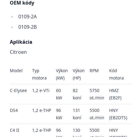
OEM kódy
0109-2A
0109-2B
Aplikácia
Citroen
Model
Typ
Výkon
Výkon
RPM
Kód
ro
motora
(kW)
(HP)
motora
C-Elysee
1,2 e-VTi
60
82
5750
HMZ
20
kW
koní
ot./min
(EB2F)
20
DS4
1,2 e-THP
96
131
5500
HNY
20
kW
koní
ot./min
(EB2DTS)
20
C4 II
1,2 e-THP
96
130
5500
HNY
20