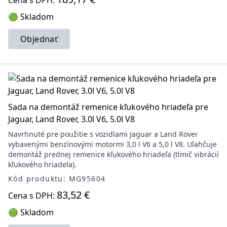
Cena s DPH:
🟢 Skladom
Objednať
Sada na demontáž remenice kľukového hriadeľa pre
Jaguar, Land Rover, 3.0l V6, 5.0l V8
Navrhnuté pre použitie s vozidlami Jaguar a Land Rover
vybavenými benzínovými motormi 3,0 l V6 a 5,0 l V8. Uľahčuje
demontáž prednej remenice kľukového hriadeľa (tlmič vibrácií
kľukového hriadeľa).
Kód produktu: MG95604
83,52 €
Cena s DPH:
🟢 Skladom