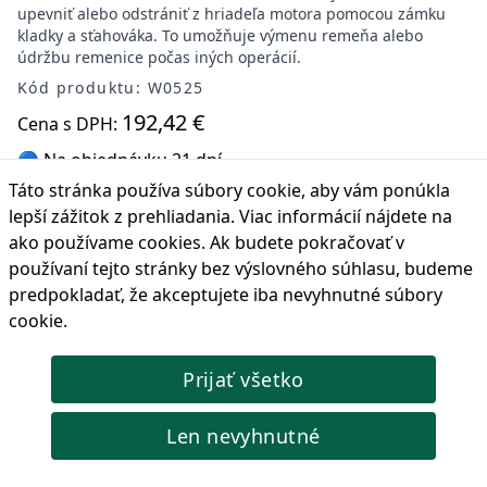
upevniť alebo odstrániť z hriadeľa motora pomocou zámku
kladky a sťahováka. To umožňuje výmenu remeňa alebo
údržbu remenice počas iných operácií.
Kód produktu: W0525
192,42 €
Cena s DPH:
🔵 Na objednávku 21 dní
Táto stránka používa súbory cookie, aby vám ponúkla
Objednať
lepší zážitok z prehliadania. Viac informácií nájdete na
ako používame cookies
. Ak budete pokračovať v
používaní tejto stránky bez výslovného súhlasu, budeme
predpokladať, že akceptujete iba nevyhnutné súbory
cookie.
Uzáver rozvodu Jaguar 2.0 GTDi, Land Rover 2.0 Si4
Sada náradia na zámok rozvodov pre motory Jaguar 2.0 GTDi
Prijať všetko
a Land Rover 2.0 Si4. Zahŕňa zámok vačkového hriadeľa,
zámok remenice hriadeľa, zámok zotrvačníka, zámok snímača
hriadeľa a zámok hriadeľa. Kompatibilné s konkrétnymi
Len nevyhnutné
modelmi Jaguar a Land Rover.
Kód produktu: W0578