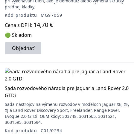
pri vykonávaní úloh, ako je demontáž alebo výmena skrutky
prednej kladky.
Kód produktu: MG97059
14,70 €
Cena s DPH:
🟢 Skladom
Objednať
Sada rozvodového náradia pre Jaguar a Land Rover 2.0
GTDi
Sada nástrojov na výmenu rozvodov v modeloch Jaguar XE, XF,
XJ a Land Rover Discovery Sport, Freelander, Range Rover,
Evoque 2.0 GTDi. OEM kódy: 303748, 3031565, 3031521,
3031595, 3031594.
Kód produktu: C01/0234