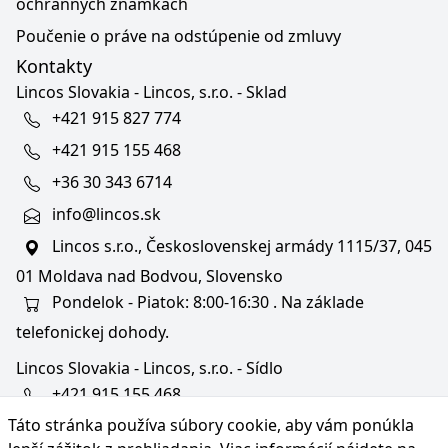
ochranných známkach
Poučenie o práve na odstúpenie od zmluvy
Kontakty
Lincos Slovakia - Lincos, s.r.o. - Sklad
+421 915 827 774
+421 915 155 468
+36 30 343 6714
info@lincos.sk
Lincos s.r.o., Československej armády 1115/37, 045
01 Moldava nad Bodvou, Slovensko
Pondelok - Piatok: 8:00-16:30 . Na základe
telefonickej dohody.
Lincos Slovakia - Lincos, s.r.o. - Sídlo
+421 915 155 468
Táto stránka používa súbory cookie, aby vám ponúkla
+36/30 343 6714