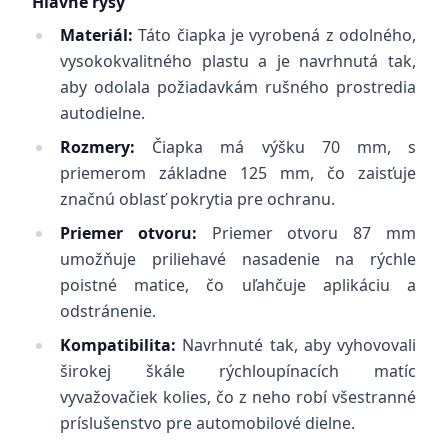
Hlavné rysy
Materiál:
Táto čiapka je vyrobená z odolného,
vysokokvalitného plastu a je navrhnutá tak,
aby odolala požiadavkám rušného prostredia
autodielne.
Rozmery:
Čiapka má výšku 70 mm, s
priemerom základne 125 mm, čo zaisťuje
značnú oblasť pokrytia pre ochranu.
Priemer otvoru:
Priemer otvoru 87 mm
umožňuje priliehavé nasadenie na rýchle
poistné matice, čo uľahčuje aplikáciu a
odstránenie.
Kompatibilita:
Navrhnuté tak, aby vyhovovali
širokej škále rýchloupínacích matíc
vyvažovačiek kolies, čo z neho robí všestranné
príslušenstvo pre automobilové dielne.