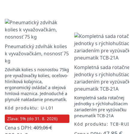
Pneumatický zdvihák kolies
k vyvažovačkám, nosnosť 75
kg
Kompletná sada rotačnej
Zdvihák kolies s nosnosťou 75kg
jednotky s rýchlohuštiaci
pre vyvažovačky kolies, oceľovo-
zariadením pre vyzúvačku
hliníková koľajnica,
ergonomický ovládač a olejová
pneumatík TCB-21A
hmlová maznica. Jednoduché a
Kompletná sada rotačnej
plynulé nakladanie pneumatík.
jednotky s rýchlohuštiacim
Kód produktu: U-L01
zariadením pre vyzúvačku
pneumatík TCB-21A
Zľava: 5% (do 31. 8. 2026)
Kód produktu: TCB-RUI
Cena s DPH:
409,06 €
47,85 €