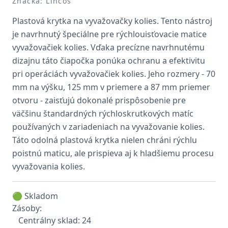
Značka: Lincos
Plastová krytka na vyvažovačky kolies. Tento nástroj
je navrhnutý špeciálne pre rýchlouisťovacie matice
vyvažovačiek kolies. Vďaka precízne navrhnutému
dizajnu táto čiapočka ponúka ochranu a efektivitu
pri operáciách vyvažovačiek kolies. Jeho rozmery - 70
mm na výšku, 125 mm v priemere a 87 mm priemer
otvoru - zaisťujú dokonalé prispôsobenie pre
väčšinu štandardných rýchloskrutkových matíc
používaných v zariadeniach na vyvažovanie kolies.
Táto odolná plastová krytka nielen chráni rýchlu
poistnú maticu, ale prispieva aj k hladšiemu procesu
vyvažovania kolies.
🟢 Skladom
Zásoby:
Centrálny sklad: 24