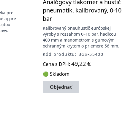
Analógový tlakomer a hustič
pneumatík, kalibrovaný, 0-10
vka pre
bar
é aj pre
ojitou
Kalibrovaný pneuhustič európskej
avy.
výroby s rozsahom 0–10 bar, hadicou
400 mm a manometrom s gumovým
ochranným krytom o priemere 56 mm.
Kód produktu: BGS-55400
49,22 €
Cena s DPH:
🟢 Skladom
Objednať