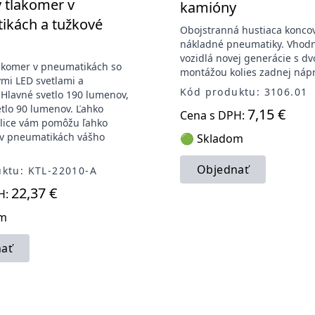
y tlakomer v
kamióny
ikách a tužkové
Obojstranná hustiaca konco
nákladné pneumatiky. Vhodn
vozidlá novej generácie s dv
lakomer v pneumatikách so
montážou kolies zadnej nápr
mi LED svetlami a
Kód produktu: 3106.01
Hlavné svetlo 190 lumenov,
tlo 90 lumenov. Ľahko
7,15 €
Cena s DPH:
íslice vám pomôžu ľahko
 v pneumatikách vášho
🟢 Skladom
Objednať
ktu: KTL-22010-A
22,37 €
H:
om
ať