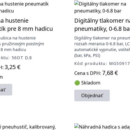
a hustenie
Digitálny tlakomer n
ík pre 8 mm hadicu
pneumatiky, 0-6.8 ba
ubica na hustenie
Digitálny tlakomer na pneum
s pružinovým poistným
rozsah merania 0-6.8 bar, LC
e 8 mm hadicu
automatické vypnutie, volit
(bar, kPa, PSI)
ktu: 56OT D.8
Kód produktu: MG5091
3,25 €
H:
7,68 €
Cena s DPH:
om
🟢 Skladom
ať
Objednať