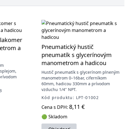
tlakomer
Pneumatický hustič
etrom a
pneumatík s glycerínovým
manometrom a hadicou
ym
splejom,
Hustič pneumatík s glycerínom plneným
prívodom
manometrom 0–16bar, ciferníkom
60mm, hadicou 330mm a prívodom
vzduchu 1/4" NPT.
3
Kód produktu: LPT-01002
8,11 €
Cena s DPH:
🟢 Skladom