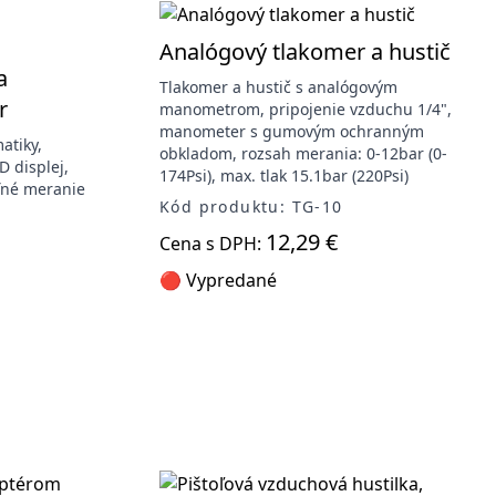
Analógový tlakomer a hustič
a
Tlakomer a hustič s analógovým
r
manometrom, pripojenie vzduchu 1/4",
manometer s gumovým ochranným
atiky,
obkladom, rozsah merania: 0-12bar (0-
D displej,
174Psi), max. tlak 15.1bar (220Psi)
eľné meranie
Kód produktu: TG-10
12,29 €
7
Cena s DPH:
🔴 Vypredané