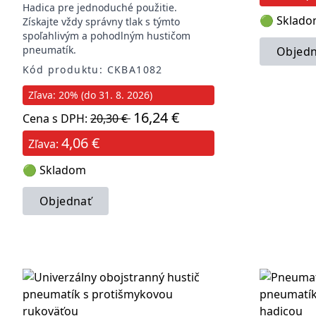
Hadica pre jednoduché použitie.
🟢 Sklad
Získajte vždy správny tlak s týmto
spoľahlivým a pohodlným hustičom
pneumatík.
Objedn
Kód produktu: CKBA1082
Zľava: 20% (do 31. 8. 2026)
16,24 €
Cena s DPH:
20,30 €
4,06 €
Zľava:
🟢 Skladom
Objednať