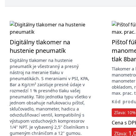
Digitálny tlakomer na
Pištoľ fú
hustenie pneumatík
manomet
tlak 8ba
Digitálny tlakomer na hustenie
pneumatík je všestranný a presný
Tlakomer a 
nástroj na meranie tlaku v
manometrom
pneumatikách. S meraniami v PSI, KPA,
manometer
Bar a Kg/cm² zaisťuje presné údaje v
obkladom, r
rozmedzí 1 % presného tlaku vašej
max. prac. t
pneumatiky. Táto jednotka typu všetko v
Kód produ
jednom obsahuje nafukovaciu pištoľ,
skľučovadlo, manometer, hadicu a
Zľava: 10% 
odvzdušňovací ventil, kompatibilný s
výstupom vzduchových kompresorov
Cena s DP
1/4" NPT. Je vybavený 2,5" číselníkom s
1,
gumeným chráničom a 12" gumou.
Zľava: