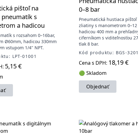
Pneumatická hustiaca
cká pištoľ na
0–8 bar
 pneumatík s
Pneumatická hustiaca pištoľ 
rom a hadicou
zliatiny s manometrom 0–12 
hadicou 400 mm a prehľad
matík s rozsahom 0–16bar,
ciferníkom s viditeľnosťou 2
m Ø60mm, hadicou 330mm
tlak 8 bar.
ým vstupom 1/4" NPT.
Kód produktu: BGS-320
ktu: LPT-01001
18,19 €
Cena s DPH:
5,15 €
H:
🟢 Skladom
om
Objednať
ať