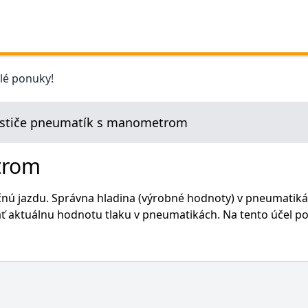
elé ponuky!
stiče pneumatík s manometrom
trom
nú jazdu. Správna hladina (výrobné hodnoty) v pneumatikác
vať aktuálnu hodnotu tlaku v pneumatikách. Na tento účel 