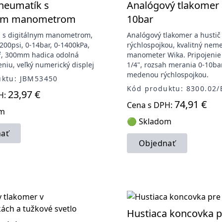
neumatík s
Analógový tlakomer a
nym manometrom
10bar
u s digitálnym manometrom,
Analógový tlakomer a hustič
-200psi, 0-14bar, 0-1400kPa,
rýchlospojkou, kvalitný nem
², 300mm hadica odolná
manometer Wika. Pripojenie
eniu, veľký numerický displej
1/4", rozsah merania 0-10bar
medenou rýchlospojkou.
uktu: JBM53450
Kód produktu: 8300.02
23,97 €
H:
74,91 €
Cena s DPH:
om
🟢 Skladom
ať
Objednať
Hustiaca koncovka p