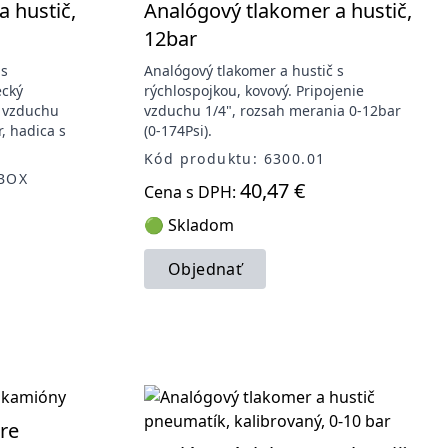
 hustič,
Analógový tlakomer a hustič,
12bar
 s
Analógový tlakomer a hustič s
ecký
rýchlospojkou, kovový. Pripojenie
 vzduchu
vzduchu 1/4", rozsah merania 0-12bar
, hadica s
(0-174Psi).
Kód produktu: 6300.01
/BOX
40,47 €
Cena s DPH:
🟢 Skladom
Objednať
re