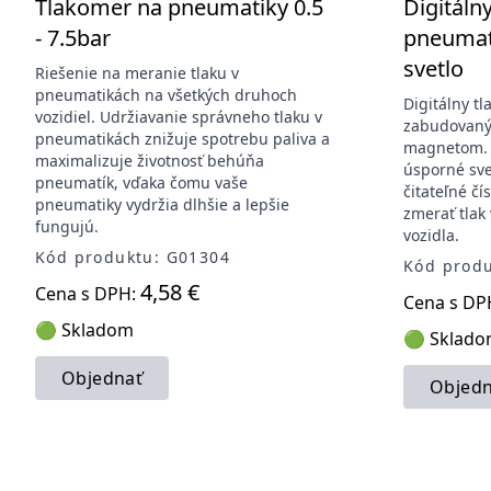
Tlakomer na pneumatiky 0.5
Digitáln
- 7.5bar
pneumat
svetlo
Riešenie na meranie tlaku v
pneumatikách na všetkých druhoch
Digitálny t
vozidiel. Udržiavanie správneho tlaku v
zabudovaný
pneumatikách znižuje spotrebu paliva a
magnetom. 
maximalizuje životnosť behúňa
úsporné sve
pneumatík, vďaka čomu vaše
čitateľné č
pneumatiky vydržia dlhšie a lepšie
zmerať tlak
fungujú.
vozidla.
Kód produktu: G01304
Kód produ
4,58 €
Cena s DPH:
Cena s DP
🟢 Skladom
🟢 Sklad
Objednať
Objedn