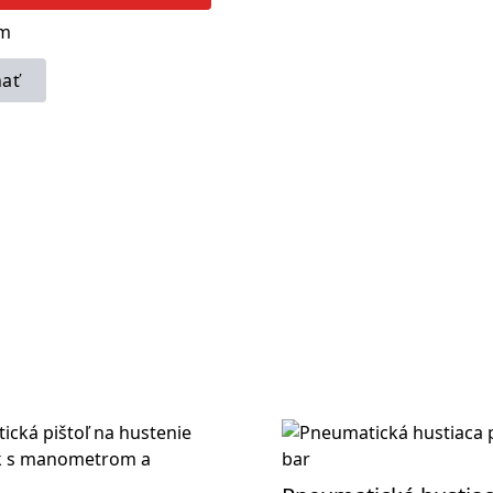
om
ať