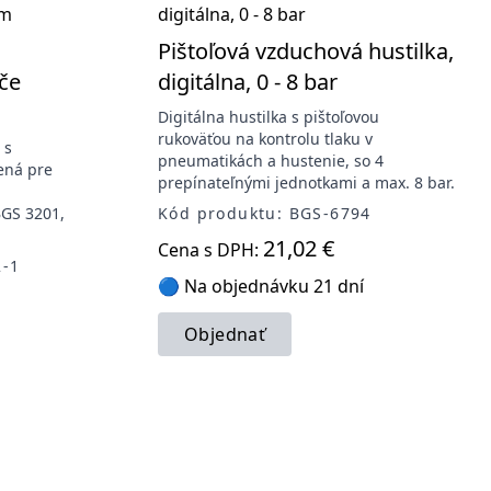
Pištoľová vzduchová hustilka,
če
digitálna, 0 - 8 bar
Digitálna hustilka s pištoľovou
rukoväťou na kontrolu tlaku v
 s
pneumatikách a hustenie, so 4
ená pre
prepínateľnými jednotkami a max. 8 bar.
BGS 3201,
Kód produktu: BGS-6794
21,02 €
Cena s DPH:
2-1
🔵 Na objednávku 21 dní
Objednať