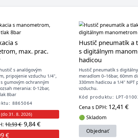
kacia s
Hustič pneumatík a 
rom, max. prac.
s digitálnym manom
r
hadicou
hustič s analógovým
Hustič pneumatík s digitáln
, pripojenie vzduchu 1/4",
meradlom 0–16bar, 60mm di
 s gumovým ochranným
330mm hadicou a 1/4" NPT 
ozsah merania: 0-12bar,
vzduchu.
lak 8bar
Kód produktu: LPT-0100
ktu: 8865064
12,41 €
Cena s DPH:
(do 31. 8. 2026)
🟢 Skladom
9,84 €
H:
10,93 €
Objednať
09 €