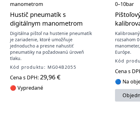
Hustič pneumatík s
Pištoľov
digitálnym manometrom
kalibrov
Digitálna pištoľ na hustenie pneumatík
Kalibrovaný
je zariadenie, ktoré umožňuje
rozsahom 0
jednoducho a presne nahustiť
manometer,
pneumatiky na požadovanú úroveň
Európe.
tlaku.
Kód produ
Kód produktu: MG04B2055
Cena s DP
29,96 €
Cena s DPH:
🔵 Na obj
🔴 Vypredané
Objedn