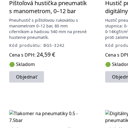
Pištoľová hustička pneumatík
Hustič p
s manometrom, 0–12 bar
digitál
Pneuhustič s pištoľovou rukoväťou s
Hustič pne
manometrom 0–12 bar, 80 mm
stupnica: 0
ciferníkom a hadicou 540 mm na presné
0-14Kgf/cm
hustenie pneumatík.
proti zalom
Kód produktu: BGS-3242
Kód prod
24,59 €
Cena s DPH:
Cena s DP
🟢 Skladom
🟢 Sklad
Objednať
Objedn