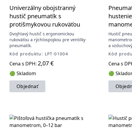
Univerzálny obojstranný
Pneumati
hustič pneumatík s
hustenie
protišmykovou rukoväťou
manomet
Dvojhlavý hustič s ergonomickou
Hustič pneu
rukoväťou a rýchlospojkou pre ventilky
manometro
pneumatík.
a vzduchov
Kód produktu: LPT-01004
Kód produ
2,07 €
Cena s DPH:
Cena s DP
🟢 Skladom
🟢 Sklad
Objednať
Objedn