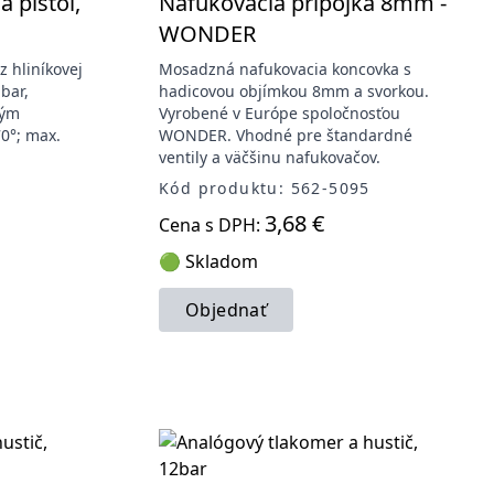
 pištoľ,
Nafukovacia prípojka 8mm -
WONDER
z hliníkovej
Mosadzná nafukovacia koncovka s
bar,
hadicovou objímkou 8mm a svorkou.
ným
Vyrobené v Európe spoločnosťou
70°; max.
WONDER. Vhodné pre štandardné
ventily a väčšinu nafukovačov.
1
Kód produktu: 562-5095
3,68 €
Cena s DPH:
🟢 Skladom
Objednať