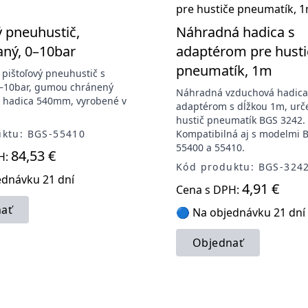
ý pneuhustič,
Náhradná hadica s
aný, 0–10bar
adaptérom pre husti
pneumatík, 1m
 pištoľový pneuhustič s
–10bar, gumou chránený
Náhradná vzduchová hadica
 hadica 540mm, vyrobené v
adaptérom s dĺžkou 1m, urč
hustič pneumatík BGS 3242.
ktu: BGS-55410
Kompatibilná aj s modelmi 
55400 a 55410.
84,53 €
H:
Kód produktu: BGS-324
ednávku 21 dní
4,91 €
Cena s DPH:
ať
🔵 Na objednávku 21 dní
Objednať