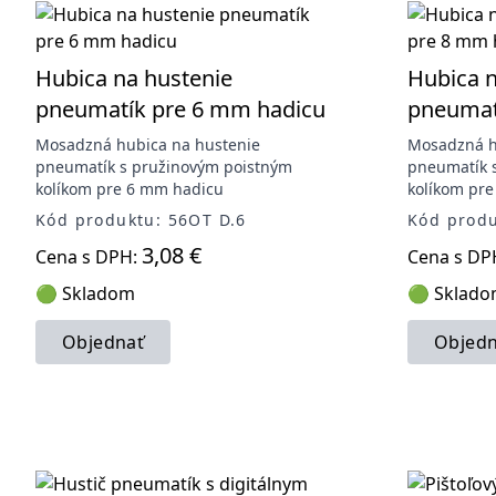
Hubica na hustenie
Hubica n
pneumatík pre 6 mm hadicu
pneumat
Mosadzná hubica na hustenie
Mosadzná h
pneumatík s pružinovým poistným
pneumatík 
kolíkom pre 6 mm hadicu
kolíkom pr
Kód produktu: 56OT D.6
Kód produ
3,08 €
Cena s DPH:
Cena s DP
🟢 Skladom
🟢 Sklad
Objednať
Objedn