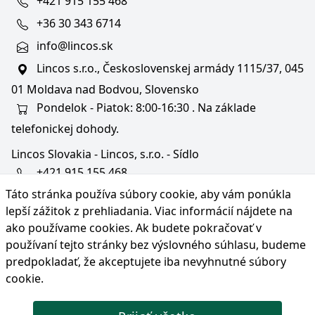
+421 915 155 468
+36 30 343 6714
info@lincos.sk
Lincos s.r.o., Československej armády 1115/37, 045
01 Moldava nad Bodvou, Slovensko
Pondelok - Piatok: 8:00-16:30 . Na základe
telefonickej dohody.
Lincos Slovakia - Lincos, s.r.o. - Sídlo
+421 915 155 468
Táto stránka používa súbory cookie, aby vám ponúkla
+36/30 343 6714
lepší zážitok z prehliadania. Viac informácií nájdete na
bratislava@lincos.sk
ako používame cookies
. Ak budete pokračovať v
Lincos s.r.o., Rustaveliho 4, 831 06 Bratislava - m. č.
používaní tejto stránky bez výslovného súhlasu, budeme
Rača, Slovensko
predpokladať, že akceptujete iba nevyhnutné súbory
cookie.
Iba sídlo firmy