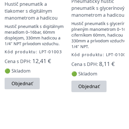
Pneumatický hustič
Hustič pneumatík a
pneumatík s glycerínovým
tlakomer s digitálnym
manometrom a hadicou
manometrom a hadicou
Hustič pneumatík s glycerín
Hustič pneumatík s digitálnym
plneným manometrom 0–16ba
meradlom 0–16bar, 60mm
ciferníkom 60mm, hadicou
displejom, 330mm hadicou a
330mm a prívodom vzduchu
1/4" NPT prívodom vzduchu.
1/4" NPT.
Kód produktu: LPT-01003
Kód produktu: LPT-01002
12,41 €
Cena s DPH:
8,11 €
Cena s DPH:
🟢 Skladom
🟢 Skladom
Objednať
Objednať