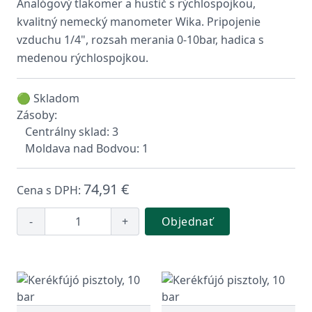
Analógový tlakomer a hustič s rýchlospojkou,
kvalitný nemecký manometer Wika. Pripojenie
vzduchu 1/4", rozsah merania 0-10bar, hadica s
medenou rýchlospojkou.
🟢 Skladom
Zásoby:
Centrálny sklad: 3
Moldava nad Bodvou: 1
74,91 €
Cena s DPH:
-
+
Objednať