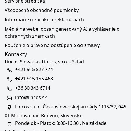
Servisné strediská
Všeobecné obchodné podmienky
Informácie o záruke a reklamáciách
Médiá na webe, obsah generovaný AI a vyhlásenie o
ochranných známkach
Poučenie o práve na odstúpenie od zmluvy
Kontakty
Lincos Slovakia - Lincos, s.r.o. - Sklad
+421 915 827 774
+421 915 155 468
+36 30 343 6714
info@lincos.sk
Lincos s.r.o., Československej armády 1115/37, 045
01 Moldava nad Bodvou, Slovensko
Pondelok - Piatok: 8:00-16:30 . Na základe