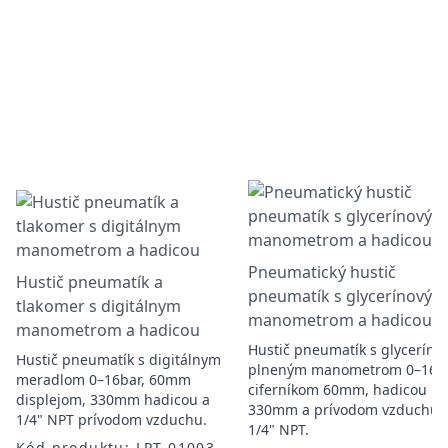
Pneumatický hustič
Hustič pneumatík a
pneumatík s glycerínovým
tlakomer s digitálnym
manometrom a hadicou
manometrom a hadicou
Hustič pneumatík s glycerín
Hustič pneumatík s digitálnym
plneným manometrom 0–16ba
meradlom 0–16bar, 60mm
ciferníkom 60mm, hadicou
displejom, 330mm hadicou a
330mm a prívodom vzduchu
1/4" NPT prívodom vzduchu.
1/4" NPT.
Kód produktu: LPT-01003