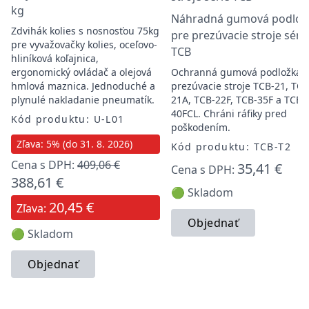
kg
Náhradná gumová podlož
Zdvihák kolies s nosnosťou 75kg
pre prezúvacie stroje séri
pre vyvažovačky kolies, oceľovo-
TCB
hliníková koľajnica,
ergonomický ovládač a olejová
Ochranná gumová podložka 
hmlová maznica. Jednoduché a
prezúvacie stroje TCB-21, TCB
plynulé nakladanie pneumatík.
21A, TCB-22F, TCB-35F a TCB-
40FCL. Chráni ráfiky pred
Kód produktu: U-L01
poškodením.
Zľava: 5% (do 31. 8. 2026)
Kód produktu: TCB-T2
Cena s DPH:
409,06 €
35,41 €
Cena s DPH:
388,61 €
🟢 Skladom
20,45 €
Zľava:
Objednať
🟢 Skladom
Objednať