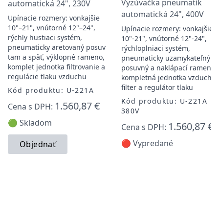
Vyzúvačka pneumatík
automatická 24", 230V
automatická 24", 400V
Upínacie rozmery: vonkajšie
10"–21", vnútorné 12"–24",
Upínacie rozmery: vonkajšie
rýchly hustiaci systém,
10"-21", vnútorné 12"-24",
pneumaticky aretovaný posuv
rýchloplniaci systém,
tam a späť, výklopné rameno,
pneumaticky uzamykateľný
komplet jednotka filtrovanie a
posuvný a naklápací rameno,
regulácie tlaku vzduchu
kompletná jednotka vzduchov
filter a regulátor tlaku
Kód produktu: U-221A
Kód produktu: U-221A
1.560,87 €
Cena s DPH:
380V
🟢 Skladom
1.560,87 €
Cena s DPH:
🔴 Vypredané
Objednať