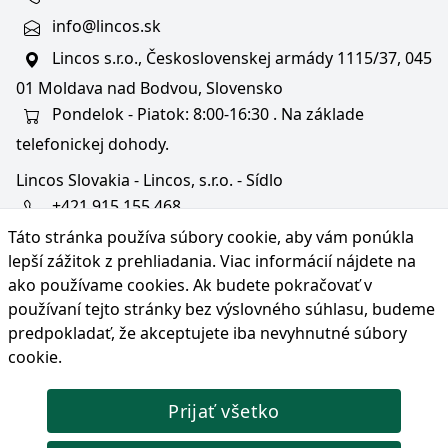
info@lincos.sk
Lincos s.r.o., Československej armády 1115/37, 045
01 Moldava nad Bodvou, Slovensko
Pondelok - Piatok: 8:00-16:30 . Na základe
telefonickej dohody.
Lincos Slovakia - Lincos, s.r.o. - Sídlo
+421 915 155 468
Táto stránka používa súbory cookie, aby vám ponúkla
+36/30 343 6714
lepší zážitok z prehliadania. Viac informácií nájdete na
bratislava@lincos.sk
ako používame cookies
. Ak budete pokračovať v
Lincos s.r.o., Rustaveliho 4, 831 06 Bratislava - m. č.
používaní tejto stránky bez výslovného súhlasu, budeme
Rača, Slovensko
predpokladať, že akceptujete iba nevyhnutné súbory
cookie.
Iba sídlo firmy
Prijať všetko