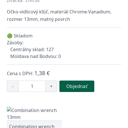
Značka: Lincos
Očko-vidlicový kľúč, materiál Chrome-Vanadium,
rozmer 13mm, matný povrch
🟢 Skladom
Zásoby:
Centrálny sklad: 127
Moldava nad Bodvou: 0
1,38 €
Cena s DPH:
-
+
Objednať
Combination wrench