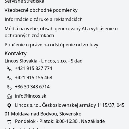
Servisné strediská
Všeobecné obchodné podmienky
Informácie o záruke a reklamáciách
Médiá na webe, obsah generovaný AI a vyhlásenie o
ochranných známkach
Poučenie o práve na odstúpenie od zmluvy
Kontakty
Lincos Slovakia - Lincos, s.r.o. - Sklad
+421 915 827 774
+421 915 155 468
+36 30 343 6714
info@lincos.sk
Lincos s.r.o., Československej armády 1115/37, 045
01 Moldava nad Bodvou, Slovensko
Pondelok - Piatok: 8:00-16:30 . Na základe