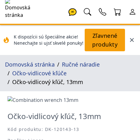
AI
Zľavnené
K dispozícii sú špeciálne akcie!
Nenechajte si ujsť skvelé ponuky!
produkty
Domovská stránka
Ručné náradie
Očko-vidlicové kľúče
Očko-vidlicový kľúč, 13mm
Očko-vidlicový kľúč, 13mm
Kód produktu: DK-120143-13