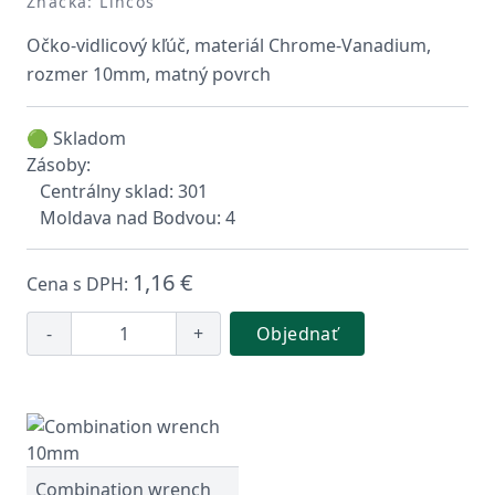
Značka: Lincos
Očko-vidlicový kľúč, materiál Chrome-Vanadium,
rozmer 10mm, matný povrch
🟢 Skladom
Zásoby:
Centrálny sklad: 301
Moldava nad Bodvou: 4
1,16 €
Cena s DPH:
-
+
Objednať
Combination wrench