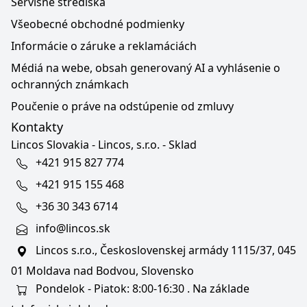
Servisné strediská
Všeobecné obchodné podmienky
Informácie o záruke a reklamáciách
Médiá na webe, obsah generovaný AI a vyhlásenie o
ochranných známkach
Poučenie o práve na odstúpenie od zmluvy
Kontakty
Lincos Slovakia - Lincos, s.r.o. - Sklad
+421 915 827 774
+421 915 155 468
+36 30 343 6714
info@lincos.sk
Lincos s.r.o., Československej armády 1115/37, 045
01 Moldava nad Bodvou, Slovensko
Pondelok - Piatok: 8:00-16:30 . Na základe