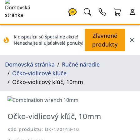
AI
Zľavnené
K dispozícii sú špeciálne akcie!
Nenechajte si ujsť skvelé ponuky!
produkty
Domovská stránka
Ručné náradie
Očko-vidlicové kľúče
Očko-vidlicový kľúč, 10mm
Očko-vidlicový kľúč, 10mm
Kód produktu: DK-120143-10