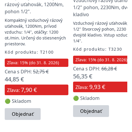
Vzduchový rázový uťahová
rázový uťahovák, 1200Nm,
1/2" pohon, 2230Nm, dvoji
pohon 1/2".
kladivo
Kompaktný vzduchový rázový
Vzduchový rázový uťahovák,
uťahovák, 1200Nm, prívod
1/2" štvorcový pohon, 2230 N
vzduchu: 1/4", otáčky: 1200
dvojité kladivo. Vstup vzduch
ot./min. Určený do stiesnených
1/4".
priestorov.
Kód produktu: T3230
Kód produktu: T2100
Zľava: 15% (do 31. 8. 2026)
Zľava: 15% (do 31. 8. 2026)
Cena s DPH:
66,28 €
Cena s DPH:
52,75 €
56,35 €
44,85 €
9,93 €
Zľava:
7,90 €
Zľava:
🟢 Skladom
🟢 Skladom
Objednať
Objednať