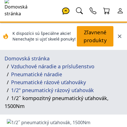
AI
Zľavnené
K dispozícii sú špeciálne akcie!
Nenechajte si ujsť skvelé ponuky!
produkty
Domovská stránka
Vzduchové náradie a príslušenstvo
Pneumatické náradie
Pneumatické rázové uťahováky
1/2" pneumatický rázový uťahovák
1/2˝ kompozitný pneumatický uťahovák,
1500Nm