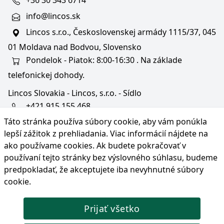
+36 30 343 6714
info@lincos.sk
Lincos s.r.o., Československej armády 1115/37, 045
01 Moldava nad Bodvou, Slovensko
Pondelok - Piatok: 8:00-16:30 . Na základe
telefonickej dohody.
Lincos Slovakia - Lincos, s.r.o. - Sídlo
+421 915 155 468
Táto stránka používa súbory cookie, aby vám ponúkla
+36/30 343 6714
lepší zážitok z prehliadania. Viac informácií nájdete na
bratislava@lincos.sk
ako používame cookies
. Ak budete pokračovať v
Lincos s.r.o., Rustaveliho 4, 831 06 Bratislava - m. č.
používaní tejto stránky bez výslovného súhlasu, budeme
Rača, Slovensko
predpokladať, že akceptujete iba nevyhnutné súbory
cookie.
Iba sídlo firmy
Prijať všetko