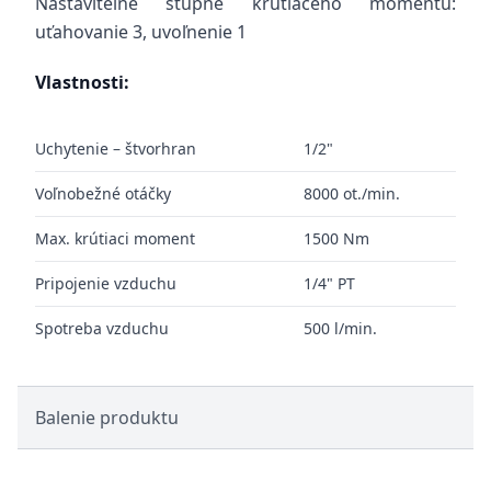
Nastaviteľné stupňe krútiaceho momentu:
uťahovanie 3, uvoľnenie 1
Vlastnosti:
Uchytenie – štvorhran
1/2"
Voľnobežné otáčky
8000 ot./min.
Max. krútiaci moment
1500 Nm
Pripojenie vzduchu
1/4" PT
Spotreba vzduchu
500 l/min.
Balenie produktu