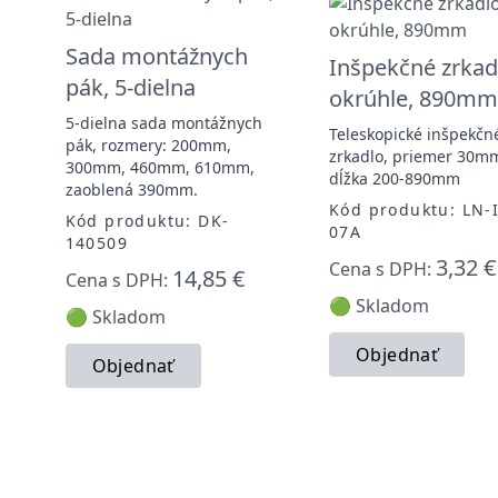
Sada montážnych
Inšpekčné zrkad
pák, 5-dielna
okrúhle, 890mm
5-dielna sada montážnych
Teleskopické inšpekčn
pák, rozmery: 200mm,
zrkadlo, priemer 30m
300mm, 460mm, 610mm,
dĺžka 200-890mm
zaoblená 390mm.
Kód produktu: LN-
Kód produktu: DK-
07A
140509
3,32 €
Cena s DPH:
14,85 €
Cena s DPH:
🟢 Skladom
🟢 Skladom
Objednať
Objednať