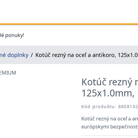
elé ponuky!
čné doplnky
Kotúč rezný na oceľ a antikoro, 125x
Kotúč rezný n
125x1.0mm,
Kód produktu: 880810
Kotúč rezný na oceľ a a
európskymi bezpečnost