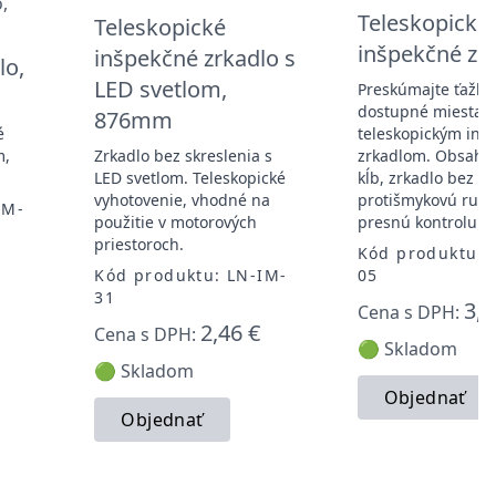
Teleskopické
Teleskopické
inšpekčné zr
inšpekčné zrkadlo s
lo,
LED svetlom,
Preskúmajte ťažko
dostupné miesta s
876mm
é
teleskopickým in
m,
Zrkadlo bez skreslenia s
zrkadlom. Obsahuj
LED svetlom. Teleskopické
kĺb, zrkadlo bez sk
vyhotovenie, vhodné na
protišmykovú ruko
IM-
použitie v motorových
presnú kontrolu.
priestoroch.
Kód produktu: 
Kód produktu: LN-IM-
05
31
3,3
Cena s DPH:
2,46 €
Cena s DPH:
🟢 Skladom
🟢 Skladom
Objednať
Objednať