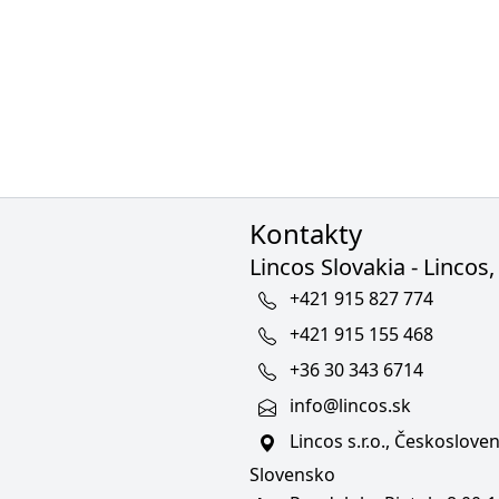
Kontakty
Lincos Slovakia - Lincos, 
+421 915 827 774
+421 915 155 468
+36 30 343 6714
info@lincos.sk
Lincos s.r.o., Českoslov
Slovensko