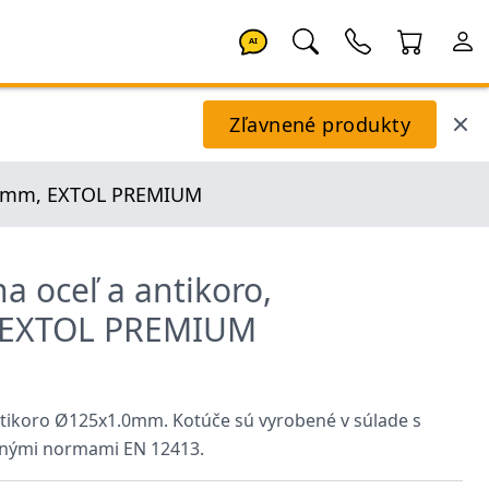
AI
Zľavnené produkty
1.0mm, EXTOL PREMIUM
a oceľ a antikoro,
 EXTOL PREMIUM
2
ntikoro Ø125x1.0mm. Kotúče sú vyrobené v súlade s
nými normami EN 12413.