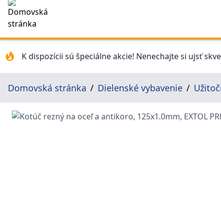
K dispozícii sú špeciálne akcie! Nenechajte si ujsť skv
Domovská stránka
Dielenské vybavenie
Užito