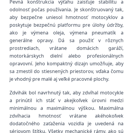
Pevná konštrukcia výťahu zaisťuje stabilitu a
odolnosť počas používania. Je skonštruovaný tak,
aby bezpečne uniesol hmotnosť motocyklov a
poskytuje bezpečnú platformu pre úlohy údržby,
ako je výmena oleja, výmena pneumatík a
generálne opravy. Dá sa použiť v rôznych
prostrediach, vrátane domácich garáží,
motorkárskych dielní alebo profesionálnych
opravovní. Jeho kompaktný dizajn umožňuje, aby
sa zmestil do stiesnených priestorov, vďaka čomu
je vhodný pre malé aj veľké pracovné plochy.
Zdvihák bol navrhnutý tak, aby zdvíhal motocykle
a prinútil ich stáť v akejkoľvek úrovni medzi
minimálnou a maximálnou výškou. Maximálna
zdvíhacia hmotnosť vrátane akéhokoľvek
dodatočného zaťaženia vozidla je uvedená na
sériovom štítku. Všetky mechanické rámy, ako sú