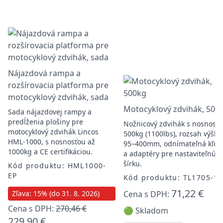
Nájazdová rampа a
rozšírovacia platforma pre
motocyklový zdvihák, sada
Motocyklový zdvihák, 500
Sada nájazdovej rampy a
predĺženia plošiny pre
Nožnicový zdvihák s nosnosť
motocyklový zdvihák Lincos
500kg (1100lbs), rozsah výšky
HML-1000, s nosnosťou až
95–400mm, odnímateľná kľuk
1000kg a CE certifikáciou.
a adaptéry pre nastaviteľnú
šírku.
Kód produktu: HML1000-
EP
Kód produktu: TL1705-1
71,22 €
Zľava: 15% (do 31. 8. 2026)
Cena s DPH:
Cena s DPH:
270,46 €
🟢 Skladom
229,90 €