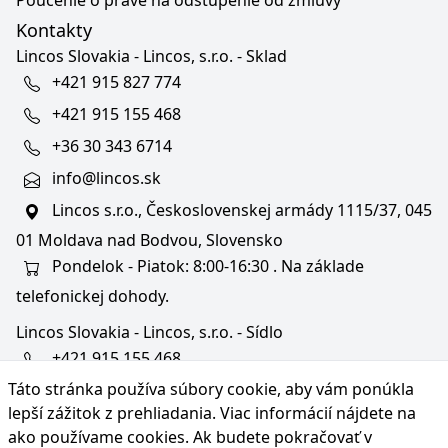
Poučenie o práve na odstúpenie od zmluvy
Kontakty
Lincos Slovakia - Lincos, s.r.o. - Sklad
+421 915 827 774
+421 915 155 468
+36 30 343 6714
info@lincos.sk
Lincos s.r.o., Československej armády 1115/37, 045
01 Moldava nad Bodvou, Slovensko
Pondelok - Piatok: 8:00-16:30 . Na základe
telefonickej dohody.
Lincos Slovakia - Lincos, s.r.o. - Sídlo
+421 915 155 468
Táto stránka používa súbory cookie, aby vám ponúkla
+36/30 343 6714
lepší zážitok z prehliadania. Viac informácií nájdete na
bratislava@lincos.sk
ako používame cookies
. Ak budete pokračovať v