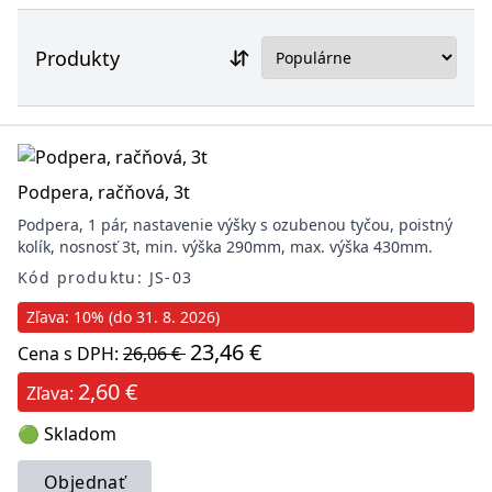
Produkty
Podpera, račňová, 3t
Podpera, 1 pár, nastavenie výšky s ozubenou tyčou, poistný
kolík, nosnosť 3t, min. výška 290mm, max. výška 430mm.
Kód produktu: JS-03
Zľava: 10% (do 31. 8. 2026)
23,46 €
Cena s DPH:
26,06 €
2,60 €
Zľava:
🟢 Skladom
Objednať