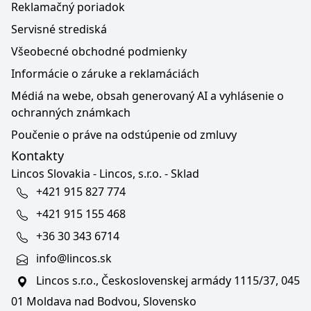
Reklamačný poriadok
Servisné strediská
Všeobecné obchodné podmienky
Informácie o záruke a reklamáciách
Médiá na webe, obsah generovaný AI a vyhlásenie o
ochranných známkach
Poučenie o práve na odstúpenie od zmluvy
Kontakty
Lincos Slovakia - Lincos, s.r.o. - Sklad
+421 915 827 774
+421 915 155 468
+36 30 343 6714
info@lincos.sk
Lincos s.r.o., Československej armády 1115/37, 045
01 Moldava nad Bodvou, Slovensko