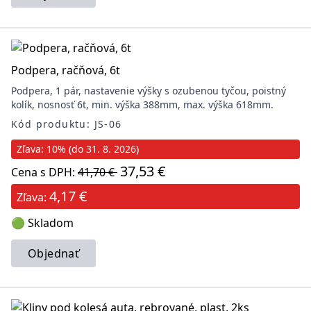
Podpera, račňová, 6t
Podpera, 1 pár, nastavenie výšky s ozubenou tyčou, poistný
kolík, nosnosť 6t, min. výška 388mm, max. výška 618mm.
Kód produktu: JS-06
Zľava: 10% (do 31. 8. 2026)
37,53 €
Cena s DPH:
41,70 €
4,17 €
Zľava:
🟢 Skladom
Objednať