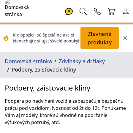
AI
Zľavnené
K dispozícii sú špeciálne akcie!
Nenechajte si ujsť skvelé ponuky!
produkty
Domovská stránka
Zdviháky a držiaky
Podpery, zaisťovacie kliny
Podpery, zaisťovacie kliny
Podpera po nadvíhaní vozidla zabezpečuje bezpečnú
prácu pod vozidlom. Nosnosť od 2t do 12t. Ponúkame
Vám aj modely, ktoré sú vhodné na podržanie
výfukových potrubý, atď.