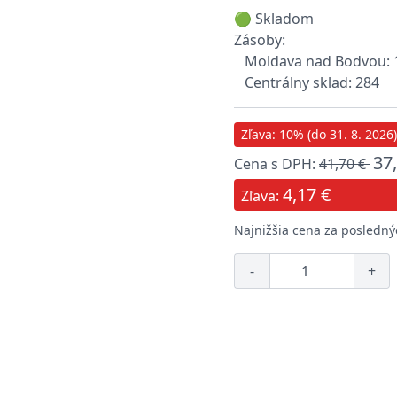
🟢 Skladom
Zásoby:
Moldava nad Bodvou: 
Centrálny sklad: 284
Zľava: 10% (do 31. 8. 2026)
37
Cena s DPH:
41,70 €
4,17 €
Zľava:
Najnižšia cena za posledný
-
+