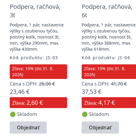
Podpera, račňová,
Podpera, račňová,
3t
6t
Podpera, 1 pár, nastavenie
Podpera, 1 pár, nastavenie
výšky s ozubenou tyčou,
výšky s ozubenou tyčou,
poistný kolík, nosnosť 3t,
poistný kolík, nosnosť 6t,
min. výška 290mm, max.
min. výška 388mm, max.
výška 430mm.
výška 618mm.
Kód produktu: JS-03
Kód produktu: JS-06
Zľava: 10% (do 31. 8.
Zľava: 10% (do 31. 8.
2026)
2026)
Cena s DPH:
26,06 €
Cena s DPH:
41,70 €
23,46 €
37,53 €
2,60 €
4,17 €
Zľava:
Zľava:
🟢 Skladom
🟢 Skladom
Objednať
Objednať