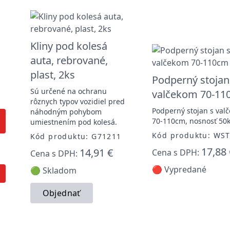
Kliny pod kolesá
auta, rebrované,
plast, 2ks
Podperný stojan
Sú určené na ochranu
valčekom 70-11
rôznych typov vozidiel pred
Podperný stojan s val
náhodným pohybom
70-110cm, nosnosť 50
umiestnením pod kolesá.
Kód produktu: WS
Kód produktu: G71211
17,88 
14,91 €
Cena s DPH:
Cena s DPH:
🔴 Vypredané
🟢 Skladom
Objednať