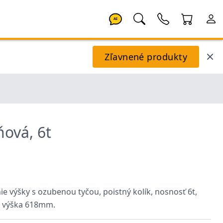
AI
Zľavnené produkty
ňová, 6t
ie výšky s ozubenou tyčou, poistný kolík, nosnosť 6t,
. výška 618mm.