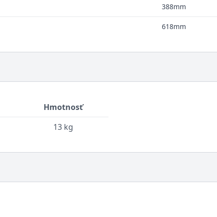
388mm
618mm
Hmotnosť
13 kg