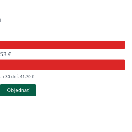
1
,53 €
ch 30 dní: 41,70 €
ℹ️
Objednať