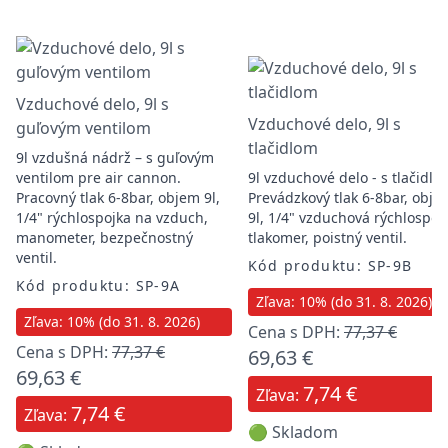
Vzduchové delo, 9l s
Vzduchové delo, 9l s
guľovým ventilom
tlačidlom
9l vzdušná nádrž – s guľovým
ventilom pre air cannon.
9l vzduchové delo - s tlačidlo
Pracovný tlak 6-8bar, objem 9l,
Prevádzkový tlak 6-8bar, obje
1/4" rýchlospojka na vzduch,
9l, 1/4" vzduchová rýchlospoj
manometer, bezpečnostný
tlakomer, poistný ventil.
ventil.
Kód produktu: SP-9B
Kód produktu: SP-9A
Zľava: 10% (do 31. 8. 2026)
Zľava: 10% (do 31. 8. 2026)
Cena s DPH:
77,37 €
Cena s DPH:
77,37 €
69,63 €
69,63 €
7,74 €
Zľava:
7,74 €
Zľava:
🟢 Skladom