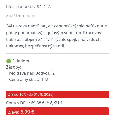
Kód produktu: SP-24A
Značka: Lincos
24l tlaková nádrž na „air cannon“ (rýchle nafúknutie
pätky pneumatiky) s guľovým ventilom. Pracovný
tlak 8bar, objem 24l, 1/4" rýchlospojka na vzduch,
tlakomer, bezpečnostný ventil.
🟢 Skladom
Zásoby:
Moldava nad Bodvou: 2
Centrálny sklad: 142
Zľava: 10% (do 31. 8. 2026)
62,89 €
Cena s DPH:
69,88 €
6,99 €
Zľava: