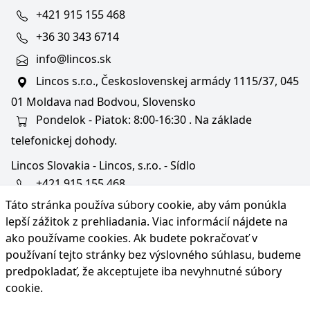
+421 915 155 468
+36 30 343 6714
info@lincos.sk
Lincos s.r.o., Československej armády 1115/37, 045
01 Moldava nad Bodvou, Slovensko
Pondelok - Piatok: 8:00-16:30 . Na základe
telefonickej dohody.
Lincos Slovakia - Lincos, s.r.o. - Sídlo
+421 915 155 468
Táto stránka používa súbory cookie, aby vám ponúkla
+36/30 343 6714
lepší zážitok z prehliadania. Viac informácií nájdete na
bratislava@lincos.sk
ako používame cookies
. Ak budete pokračovať v
Lincos s.r.o., Rustaveliho 4, 831 06 Bratislava - m. č.
používaní tejto stránky bez výslovného súhlasu, budeme
Rača, Slovensko
predpokladať, že akceptujete iba nevyhnutné súbory
cookie.
Iba sídlo firmy