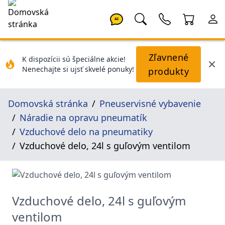
AI
Zľavnené
K dispozícii sú špeciálne akcie!
Nenechajte si ujsť skvelé ponuky!
produkty
Domovská stránka
Pneuservisné vybavenie
Náradie na opravu pneumatík
Vzduchové delo na pneumatiky
Vzduchové delo, 24l s guľovým ventilom
Vzduchové delo, 24l s guľovým
ventilom