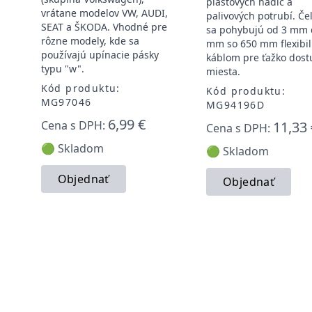
plastových hadíc a
vrátane modelov VW, AUDI,
palivových potrubí. Če
SEAT a ŠKODA. Vhodné pre
sa pohybujú od 3 mm 
rôzne modely, kde sa
mm so 650 mm flexibi
používajú upínacie pásky
káblom pre ťažko dos
typu "w".
miesta.
Kód produktu:
Kód produktu:
MG97046
MG94196D
6,99 €
Cena s DPH:
11,33 
Cena s DPH:
🟢 Skladom
🟢 Skladom
Objednať
Objednať