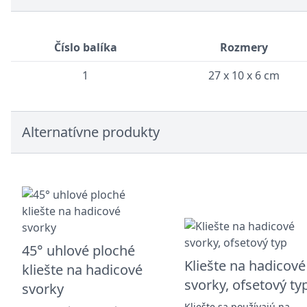
Číslo balíka
Rozmery
1
27 x 10 x 6 cm
Alternatívne produkty
45° uhlové ploché
Kliešte na hadicové
kliešte na hadicové
svorky, ofsetový ty
svorky
Kliešte sa používajú na