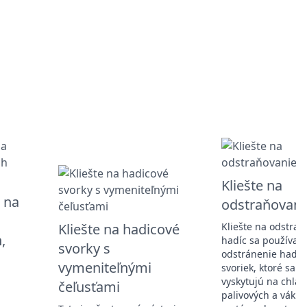
Kliešte na
e na
odstraňovani
Kliešte na hadicové
Kliešte na odstraň
,
hadíc sa používajú
svorky s
odstránenie hadic
vymeniteľnými
svoriek, ktoré sa 
vyskytujú na chlad
čeľusťami
palivových a váku