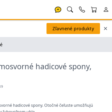
AI
Zľavnené produkty
té
amosvorné hadicové spony,
89
svorné hadicové spony. Otočné čeľuste umožňujú
v ľubovoľnom uhle.