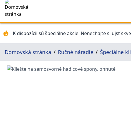
K dispozícii sú špeciálne akcie! Nenechajte si ujsť skv
Domovská stránka
Ručné náradie
Špeciálne kl