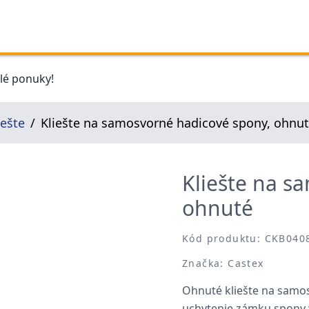
elé ponuky!
iešte
Kliešte na samosvorné hadicové spony, ohnu
Kliešte na s
ohnuté
Kód produktu: CKB040
Značka: Castex
Ohnuté kliešte na samo
uchytenie zámku spony 