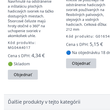
Navrhnuté na odstránenie
odstránenie hadicových
a inštaláciu plochých
svoriek používaných na
hadicových svoriek na ťažko
flexibilných palivových,
dostupných miestach.
olejových a vodných
Štvorcové čeľuste majú
hadiciach. Celková dĺžka:
hroty otočné o 360° na
212 mm
uchopenie svoriek v
akomkoľvek uhle.
Kód produktu: G01654
Kód produktu:
5,15 €
Cena s DPH:
MG04A4017
🔵 Na objednávku 18 d
4,34 €
Cena s DPH:
Objednať
🟢 Skladom
Objednať
Ďalšie produkty v tejto kategórii