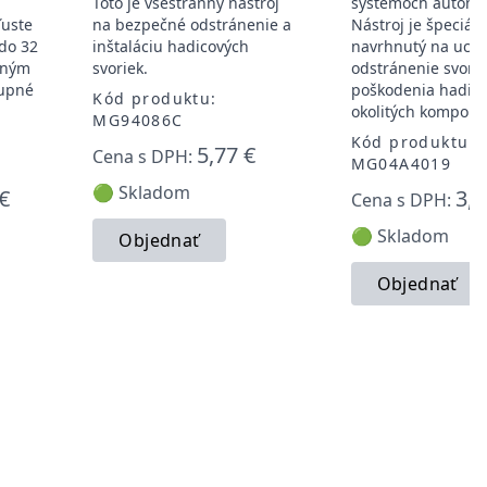
Toto je všestranný nástroj
systémoch automob
ľuste
na bezpečné odstránenie a
Nástroj je špeciál
do 32
inštaláciu hadicových
navrhnutý na uch
lným
svoriek.
odstránenie svorie
tupné
poškodenia hadice
Kód produktu:
okolitých kompone
MG94086C
Kód produktu:
5,77 €
Cena s DPH:
MG04A4019
🟢 Skladom
€
3,8
Cena s DPH:
🟢 Skladom
Objednať
Objednať