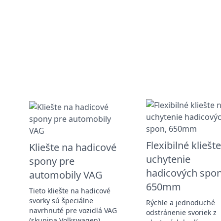
Flexibilné kliešt
Kliešte na hadicové
uchytenie
spony pre
hadicových spon
automobily VAG
650mm
Tieto kliešte na hadicové
svorky sú špeciálne
Rýchle a jednoduché
navrhnuté pre vozidlá VAG
odstránenie svoriek z
(skupina Volkswagen),