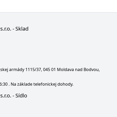
s.r.o. - Sklad
enskej armády 1115/37, 045 01 Moldava nad Bodvou,
6:30 . Na základe telefonickej dohody.
.r.o. - Sídlo