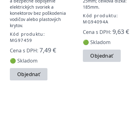
a bezpečné odpojenie
25mm; celková dĺžka:
elektrických svoriek a
185mm.
konektorov bez poškodenia
Kód produktu:
vodičov alebo plastových
MG94094A
krytov.
9,63 €
Cena s DPH:
Kód produktu:
MG97459
🟢 Skladom
7,49 €
Cena s DPH:
Objednať
🟢 Skladom
Objednať