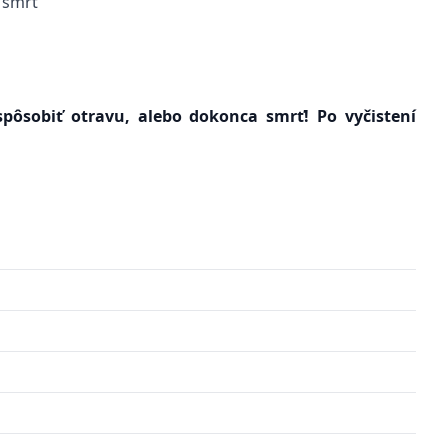
 smrť
spôsobiť otravu, alebo dokonca smrť! Po vyčistení