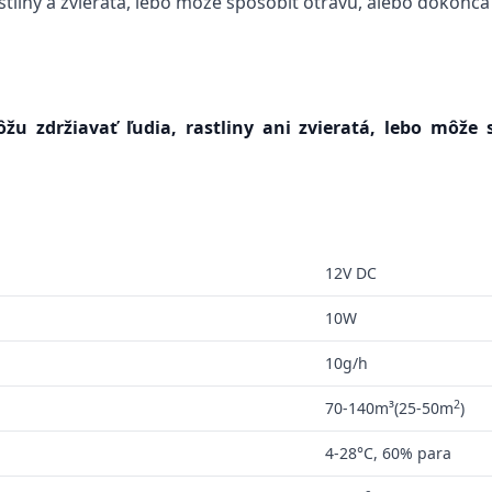
tliny a zvieratá, lebo môže spôsobiť otravu, alebo dokonca
u zdržiavať ľudia, rastliny ani zvieratá, lebo môže 
12V DC
10W
10g/h
2
70-140m³(25-50m
)
4-28°C, 60% para