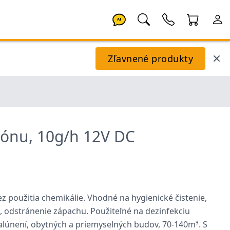
AI
Zľavnené produkty
zónu, 10g/h 12V DC
z použitia chemikálie. Vhodné na hygienické čistenie,
e, odstránenie zápachu. Použiteľné na dezinfekciu
čalúnení, obytných a priemyselných budov, 70-140m³. S