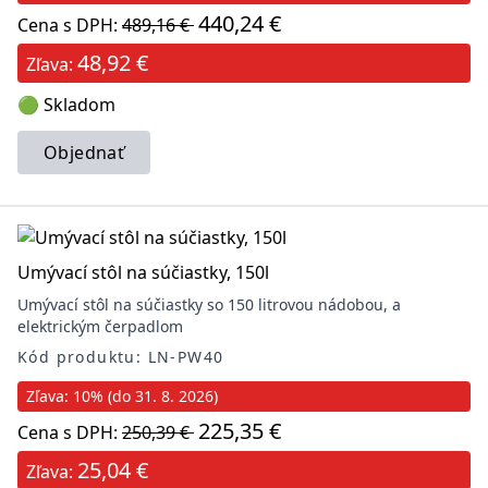
440,24 €
Cena s DPH:
489,16 €
48,92 €
Zľava:
🟢 Skladom
Objednať
Umývací stôl na súčiastky, 150l
Umývací stôl na súčiastky so 150 litrovou nádobou, a
elektrickým čerpadlom
Kód produktu: LN-PW40
Zľava: 10% (do 31. 8. 2026)
225,35 €
Cena s DPH:
250,39 €
25,04 €
Zľava: