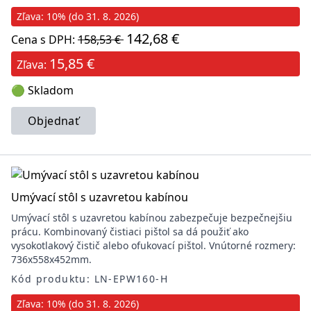
Zľava: 10% (do 31. 8. 2026)
142,68 €
Cena s DPH:
158,53 €
15,85 €
Zľava:
🟢 Skladom
Objednať
Umývací stôl s uzavretou kabínou
Umývací stôl s uzavretou kabínou zabezpečuje bezpečnejšiu
prácu. Kombinovaný čistiaci pištol sa dá použiť ako
vysokotlakový čistič alebo ofukovací pištol. Vnútorné rozmery:
736x558x452mm.
Kód produktu: LN-EPW160-H
Zľava: 10% (do 31. 8. 2026)