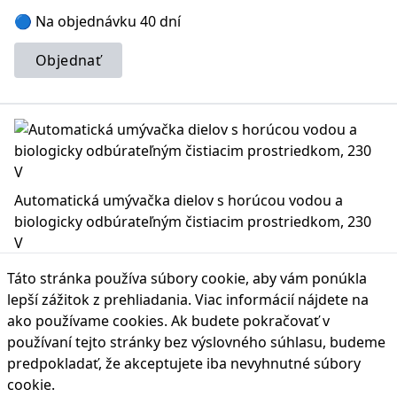
🔵 Na objednávku 40 dní
Objednať
Automatická umývačka dielov s horúcou vodou a
biologicky odbúrateľným čistiacim prostriedkom, 230
V
Kompaktná umývačka dielov na horúcu vodu s otočným
Táto stránka používa súbory cookie, aby vám ponúkla
košom a napájaním 230 V, ideálna pre malé až stredné
lepší zážitok z prehliadania. Viac informácií nájdete na
čistiace úlohy.
ako používame cookies
. Ak budete pokračovať v
Kód produktu: X81-L35
používaní tejto stránky bez výslovného súhlasu, budeme
4.046,70 €
Cena s DPH:
predpokladať, že akceptujete iba nevyhnutné súbory
cookie.
🔵 Na objednávku 40 dní