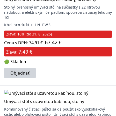
Stolný, prenosný umývací stôl na súčiastky s 22 litrovou
nádobou, a elektrickým čerpadlom, spotreba čistiacej tekutiny
10l
Kód produktu: LN-PW3
Zľava: 10% (do 31. 8. 2026)
67,42 €
Cena s DPH:
74,91 €
7,49 €
Zľava:
🟢 Skladom
Objednať
Umývací stôl s uzavretou kabínou, stolný
Kombinovaný čistiaci pištol sa dá použiť ako vysokotlakový
čistič alebo ofukovací pištol. Umývací stôl s uzavretou kabínou