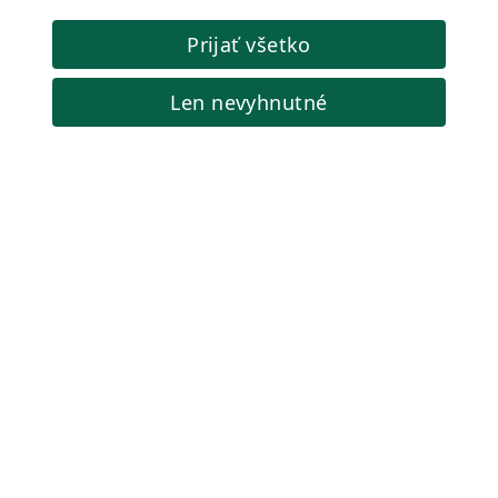
Objednať
Prijať všetko
Len nevyhnutné
Automatická umývačka dielov s horúcou vodou a
biologicky odbúrateľným čistiacim prostriedkom, 400V
Automatická sprejová umývačka so 600 mm košom a
integrovaným vozíkovým systémom pre ergonomické
vkladanie a vykladanie.
Kód produktu: X81-L55CT
5.522,70 €
Cena s DPH:
🔵 Na objednávku 40 dní
Objednať