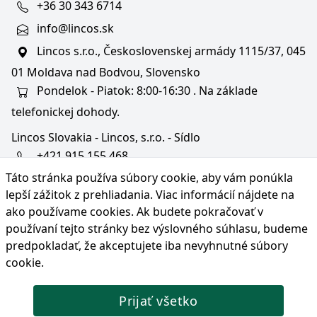
+36 30 343 6714
info@lincos.sk
Lincos s.r.o., Československej armády 1115/37, 045
01 Moldava nad Bodvou, Slovensko
Pondelok - Piatok: 8:00-16:30 . Na základe
telefonickej dohody.
Lincos Slovakia - Lincos, s.r.o. - Sídlo
+421 915 155 468
Táto stránka používa súbory cookie, aby vám ponúkla
+36/30 343 6714
lepší zážitok z prehliadania. Viac informácií nájdete na
bratislava@lincos.sk
ako používame cookies
. Ak budete pokračovať v
Lincos s.r.o., Rustaveliho 4, 831 06 Bratislava - m. č.
používaní tejto stránky bez výslovného súhlasu, budeme
Rača, Slovensko
predpokladať, že akceptujete iba nevyhnutné súbory
cookie.
Iba sídlo firmy
Prijať všetko