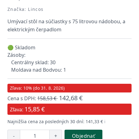
Značka: Lincos
Umývací stôl na súčiastky s 75 litrovou nádobou, a
elektrickým čerpadlom
🟢 Skladom
Zásoby:
Centrálny sklad: 30
Moldava nad Bodvou: 1
Zľava: 10% (do 31. 8. 2026)
142,68 €
Cena s DPH:
158,53 €
15,85 €
Zľava:
Najnižšia cena za posledných 30 dní: 141,33 €
ℹ️
-
+
Objednať