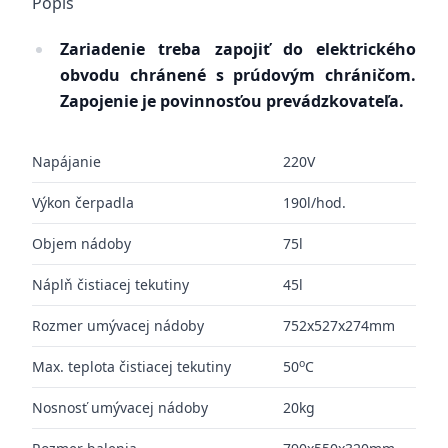
Popis
Zariadenie treba zapojiť do elektrického
obvodu chránené s prúdovým chráničom.
Zapojenie je povinnosťou prevádzkovateľa.
Napájanie
220V
Výkon čerpadla
190l/hod.
Objem nádoby
75l
Náplň čistiacej tekutiny
45l
Rozmer umývacej nádoby
752x527x274mm
o
Max. teplota čistiacej tekutiny
50
C
Nosnosť umývacej nádoby
20kg