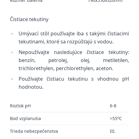
Rozmer balenia
790x550x320mm
Čistiace tekutiny
Umývací stôl používajte iba s takými čistiacimi
tekutinami, ktoré sa rozpúšťajú s vodou.
Nepoužívajte nasledujúce čistiace tekutiny:
benzín, petrolej, olej, metiletilen,
trichlorethylen, perchlorethylen, aceton.
Používajte čistiacu tekutinu s vhodnou pH
hodnotou.
Roztok pH
6-8
o
Bod vzplanutia
>55
C
Trieda nebezpečenstva
III.