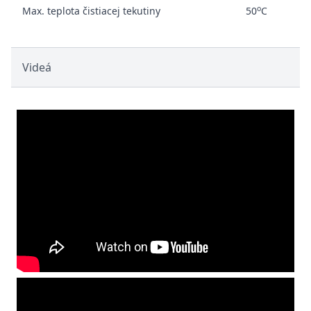
o
Max. teplota čistiacej tekutiny
50
C
Videá