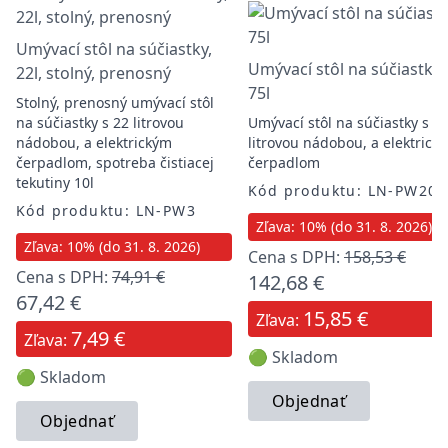
Umývací stôl na súčiastky,
Umývací stôl na súčiastky,
22l, stolný, prenosný
75l
Stolný, prenosný umývací stôl
na súčiastky s 22 litrovou
Umývací stôl na súčiastky s 7
nádobou, a elektrickým
litrovou nádobou, a elektrick
čerpadlom, spotreba čistiacej
čerpadlom
tekutiny 10l
Kód produktu: LN-PW20
Kód produktu: LN-PW3
Zľava: 10% (do 31. 8. 2026)
Zľava: 10% (do 31. 8. 2026)
Cena s DPH:
158,53 €
Cena s DPH:
74,91 €
142,68 €
67,42 €
15,85 €
Zľava:
7,49 €
Zľava:
🟢 Skladom
🟢 Skladom
Objednať
Objednať