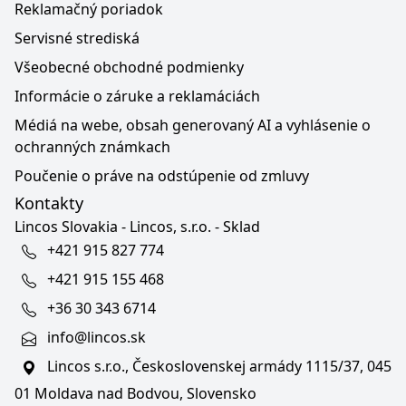
Reklamačný poriadok
Servisné strediská
Všeobecné obchodné podmienky
Informácie o záruke a reklamáciách
Médiá na webe, obsah generovaný AI a vyhlásenie o
ochranných známkach
Poučenie o práve na odstúpenie od zmluvy
Kontakty
Lincos Slovakia - Lincos, s.r.o. - Sklad
+421 915 827 774
+421 915 155 468
+36 30 343 6714
info@lincos.sk
Lincos s.r.o., Československej armády 1115/37, 045
01 Moldava nad Bodvou, Slovensko