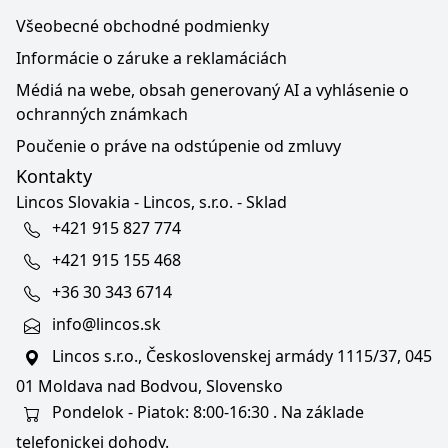
Všeobecné obchodné podmienky
Informácie o záruke a reklamáciách
Médiá na webe, obsah generovaný AI a vyhlásenie o
ochranných známkach
Poučenie o práve na odstúpenie od zmluvy
Kontakty
Lincos Slovakia - Lincos, s.r.o. - Sklad
+421 915 827 774
+421 915 155 468
+36 30 343 6714
info@lincos.sk
Lincos s.r.o., Československej armády 1115/37, 045
01 Moldava nad Bodvou, Slovensko
Pondelok - Piatok: 8:00-16:30 . Na základe
telefonickej dohody.