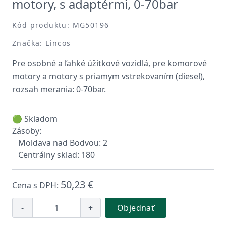
motory, s adaptérmi, 0-70bar
Kód produktu: MG50196
Značka: Lincos
Pre osobné a ľahké úžitkové vozidlá, pre komorové
motory a motory s priamym vstrekovaním (diesel),
rozsah merania: 0-70bar.
🟢 Skladom
Zásoby:
Moldava nad Bodvou: 2
Centrálny sklad: 180
50,23 €
Cena s DPH:
-
+
Objednať