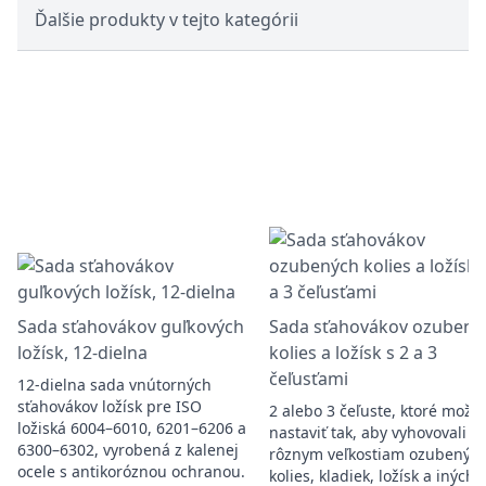
Ďalšie produkty v tejto kategórii
Sada sťahovákov guľkových
Sada sťahovákov ozubený
ložísk, 12-dielna
kolies a ložísk s 2 a 3
čeľusťami
12-dielna sada vnútorných
sťahovákov ložísk pre ISO
2 alebo 3 čeľuste, ktoré možn
ložiská 6004–6010, 6201–6206 a
nastaviť tak, aby vyhovovali
6300–6302, vyrobená z kalenej
rôznym veľkostiam ozubenýc
ocele s antikoróznou ochranou.
kolies, kladiek, ložísk a iných