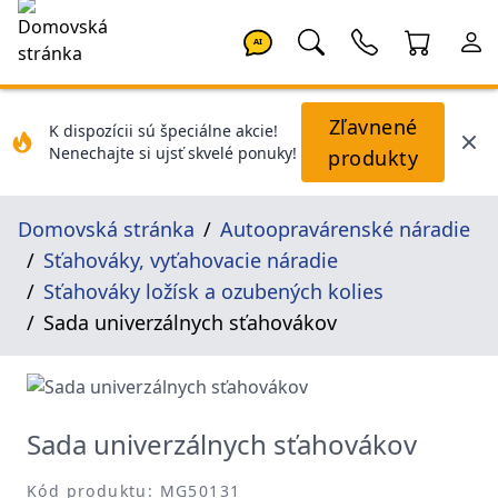
AI
Zľavnené
K dispozícii sú špeciálne akcie!
Nenechajte si ujsť skvelé ponuky!
produkty
Domovská stránka
Autoopravárenské náradie
Sťahováky, vyťahovacie náradie
Sťahováky ložísk a ozubených kolies
Sada univerzálnych sťahovákov
Sada univerzálnych sťahovákov
Kód produktu: MG50131