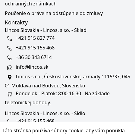
ochranných známkach
Poučenie o práve na odstúpenie od zmluvy
Kontakty
Lincos Slovakia - Lincos, s.r.o. - Sklad
+421 915 827 774
+421 915 155 468
+36 30 343 6714
info@lincos.sk
Lincos s.r.o., Československej armády 1115/37, 045
01 Moldava nad Bodvou, Slovensko
Pondelok - Piatok: 8:00-16:30 . Na základe
telefonickej dohody.
Lincos Slovakia - Lincos, s.r.o. - Sídlo
+421 915 155 468
Táto stránka používa súbory cookie, aby vám ponúkla
+36/30 343 6714