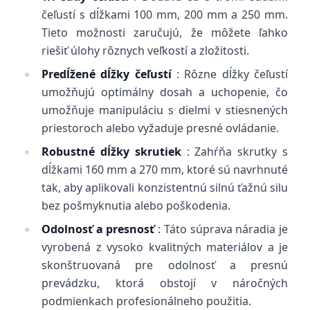
čeľustí s dĺžkami 100 mm, 200 mm a 250 mm.
Tieto možnosti zaručujú, že môžete ľahko
riešiť úlohy rôznych veľkostí a zložitosti.
Predĺžené dĺžky čeľustí
: Rôzne dĺžky čeľustí
umožňujú optimálny dosah a uchopenie, čo
umožňuje manipuláciu s dielmi v stiesnených
priestoroch alebo vyžaduje presné ovládanie.
Robustné dĺžky skrutiek
: Zahŕňa skrutky s
dĺžkami 160 mm a 270 mm, ktoré sú navrhnuté
tak, aby aplikovali konzistentnú silnú ťažnú silu
bez pošmyknutia alebo poškodenia.
Odolnosť a presnosť
: Táto súprava náradia je
vyrobená z vysoko kvalitných materiálov a je
skonštruovaná pre odolnosť a presnú
prevádzku, ktorá obstojí v náročných
podmienkach profesionálneho použitia.