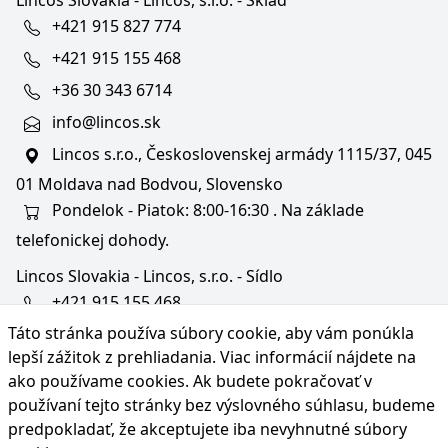
Lincos Slovakia - Lincos, s.r.o. - Sklad
+421 915 827 774
+421 915 155 468
+36 30 343 6714
info@lincos.sk
Lincos s.r.o., Československej armády 1115/37, 045
01 Moldava nad Bodvou, Slovensko
Pondelok - Piatok: 8:00-16:30 . Na základe
telefonickej dohody.
Lincos Slovakia - Lincos, s.r.o. - Sídlo
+421 915 155 468
Táto stránka používa súbory cookie, aby vám ponúkla
+36/30 343 6714
lepší zážitok z prehliadania. Viac informácií nájdete na
bratislava@lincos.sk
ako používame cookies
. Ak budete pokračovať v
Lincos s.r.o., Rustaveliho 4, 831 06 Bratislava - m. č.
používaní tejto stránky bez výslovného súhlasu, budeme
Rača, Slovensko
predpokladať, že akceptujete iba nevyhnutné súbory