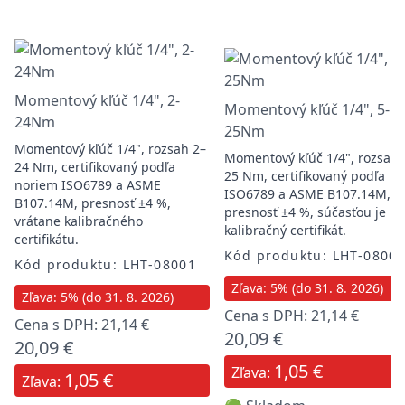
Momentový kľúč 1/4", 2-
Momentový kľúč 1/4", 5-
24Nm
25Nm
Momentový kľúč 1/4", rozsah 2–
Momentový kľúč 1/4", rozsah 
24 Nm, certifikovaný podľa
25 Nm, certifikovaný podľa
noriem ISO6789 a ASME
ISO6789 a ASME B107.14M,
B107.14M, presnosť ±4 %,
presnosť ±4 %, súčasťou je
vrátane kalibračného
kalibračný certifikát.
certifikátu.
Kód produktu: LHT-0800
Kód produktu: LHT-08001
Zľava: 5% (do 31. 8. 2026)
Zľava: 5% (do 31. 8. 2026)
Cena s DPH:
21,14 €
Cena s DPH:
21,14 €
20,09 €
20,09 €
1,05 €
Zľava:
1,05 €
Zľava: