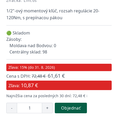
Značka: Lincos
1/2"-ový momentový kľúč, rozsah regulácie 20-
120Nm, s prepínacou pákou
🟢 Skladom
Zásoby:
Moldava nad Bodvou: 0
Centrálny sklad: 98
Zľava: 15% (do 31. 8. 2026)
61,61 €
Cena s DPH:
72,48 €
10,87 €
Zľava:
Najnižšia cena za posledných 30 dní: 72,48 €
ℹ️
-
+
Objednať