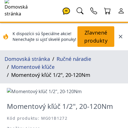
AI
Zľavnené
K dispozícii sú špeciálne akcie!
Nenechajte si ujsť skvelé ponuky!
produkty
Domovská stránka
Ručné náradie
Momentové kľúče
Momentový kľúč 1/2", 20-120Nm
Momentový kľúč 1/2", 20-120Nm
Kód produktu: MG01B1272