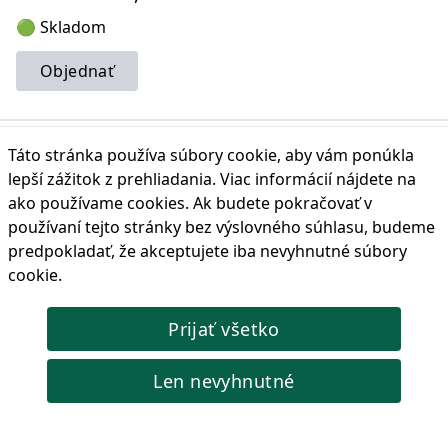
🟢 Skladom
Objednať
Táto stránka používa súbory cookie, aby vám ponúkla
lepší zážitok z prehliadania. Viac informácií nájdete na
Sada adaptérov na nástrčné hlavice, 1/4", 3/8", 1/2"
ako používame cookies
. Ak budete pokračovať v
Adaptéry šesťhranného kľúča pre 1/4, 3/8, 1/2 nástrčky. Je
používaní tejto stránky bez výslovného súhlasu, budeme
vyrobený z ocele 40Cr, dodatočný povrch je oxidovaný.
predpokladať, že akceptujete iba nevyhnutné súbory
Perfektný doplnok ku každej skrinke s náradím.
cookie.
Kód produktu: CKB01164
2,61 €
Cena s DPH:
Prijať všetko
🟢 Skladom
Len nevyhnutné
Objednať