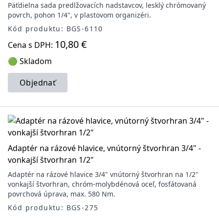
Päťdielna sada predlžovacích nadstavcov, lesklý chrómovaný
povrch, pohon 1/4", v plastovom organizéri.
Kód produktu: BGS-6110
10,80 €
Cena s DPH:
🟢 Skladom
Objednať
Adaptér na rázové hlavice, vnútorný štvorhran 3/4" -
vonkajší štvorhran 1/2"
Adaptér na rázové hlavice 3/4" vnútorný štvorhran na 1/2"
vonkajší štvorhran, chróm-molybdénová oceľ, fosfátovaná
povrchová úprava, max. 580 Nm.
Kód produktu: BGS-275