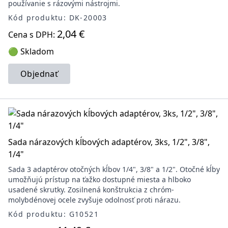
používanie s rázovými nástrojmi.
Kód produktu: DK-20003
2,04 €
Cena s DPH:
🟢 Skladom
Objednať
Sada nárazových kĺbových adaptérov, 3ks, 1/2", 3/8",
1/4"
Sada 3 adaptérov otočných kĺbov 1/4", 3/8" a 1/2". Otočné kĺby
umožňujú prístup na ťažko dostupné miesta a hlboko
usadené skrutky. Zosilnená konštrukcia z chróm-
molybdénovej ocele zvyšuje odolnosť proti nárazu.
Kód produktu: G10521