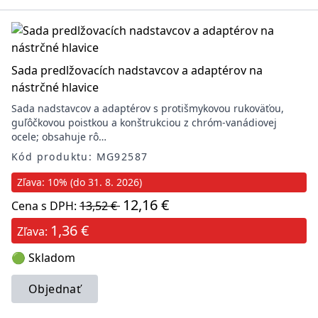
Sada predlžovacích nadstavcov a adaptérov na
nástrčné hlavice
Sada nadstavcov a adaptérov s protišmykovou rukoväťou,
guľôčkovou poistkou a konštrukciou z chróm-vanádiovej
ocele; obsahuje rô…
Kód produktu: MG92587
Zľava: 10% (do 31. 8. 2026)
12,16 €
Cena s DPH:
13,52 €
1,36 €
Zľava:
🟢 Skladom
Objednať