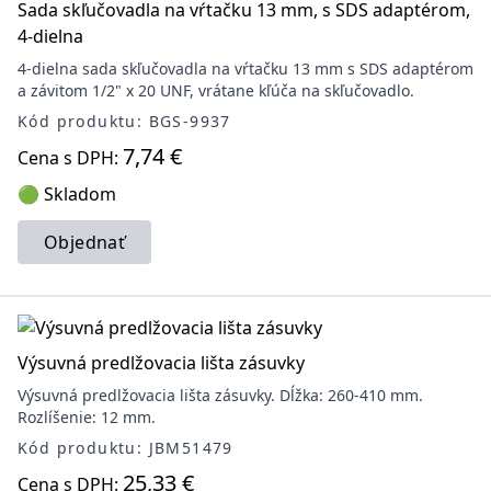
Sada skľučovadla na vŕtačku 13 mm, s SDS adaptérom,
4-dielna
4-dielna sada skľučovadla na vŕtačku 13 mm s SDS adaptérom
a závitom 1/2" x 20 UNF, vrátane kľúča na skľučovadlo.
Kód produktu: BGS-9937
7,74 €
Cena s DPH:
🟢 Skladom
Objednať
Výsuvná predlžovacia lišta zásuvky
Výsuvná predlžovacia lišta zásuvky. Dĺžka: 260-410 mm.
Rozlíšenie: 12 mm.
Kód produktu: JBM51479
25,33 €
Cena s DPH: