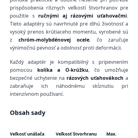
prispôsobenia rôznych veľkostí štvorhranov pre
použitie s
ručnými aj rázovými uťahovačmi
.
Tieto adaptéry sú navrhnuté pre dlhú životnosť a
vysoký prenos krútiaceho momentu, vyrobené sú
z
chróm-molybdénovej ocele
, čo zaručuje
výnimočnú pevnosť a odolnosť proti deformácii.
Každý adaptér je kompatibilný s pripevnením
pomocou
kolíka a O-krúžku
, čo umožňuje
bezpečné uchytenie na
rázových uťahovákoch
a
zabraňuje ich náhodnému skĺznutiu pri
intenzívnom používaní.
Obsah sady
Veľkosť unášača
Veľkosť štvorhranu
Max.