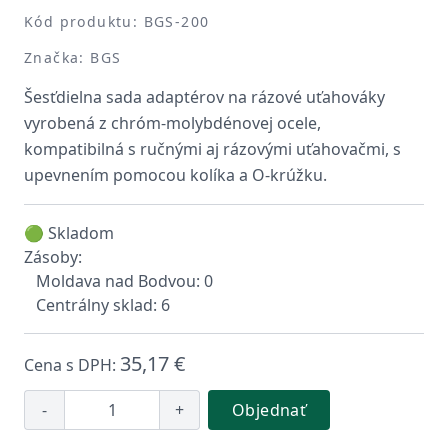
Kód produktu: BGS-200
Značka: BGS
Šesťdielna sada adaptérov na rázové uťahováky
vyrobená z chróm-molybdénovej ocele,
kompatibilná s ručnými aj rázovými uťahovačmi, s
upevnením pomocou kolíka a O-krúžku.
🟢 Skladom
Zásoby:
Moldava nad Bodvou: 0
Centrálny sklad: 6
35,17 €
Cena s DPH:
-
+
Objednať