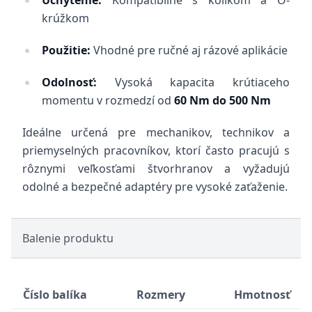
Uchytenie:
Kompatibilné s kolíkom a O-
krúžkom
Použitie:
Vhodné pre ručné aj rázové aplikácie
Odolnosť:
Vysoká kapacita krútiaceho
momentu v rozmedzí od
60 Nm do 500 Nm
Ideálne určená pre mechanikov, technikov a
priemyselných pracovníkov, ktorí často pracujú s
rôznymi veľkosťami štvorhranov a vyžadujú
odolné a bezpečné adaptéry pre vysoké zaťaženie.
Balenie produktu
Číslo balíka
Rozmery
Hmotnosť