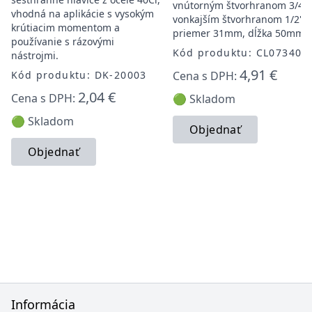
vnútorným štvorhranom 3/4" 
vhodná na aplikácie s vysokým
vonkajším štvorhranom 1/2",
krútiacim momentom a
priemer 31mm, dĺžka 50mm.
používanie s rázovými
Kód produktu: CL073401
nástrojmi.
4,91 €
Kód produktu: DK-20003
Cena s DPH:
2,04 €
Cena s DPH:
🟢 Skladom
🟢 Skladom
Objednať
Objednať
Informácia