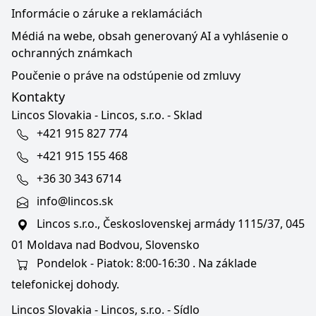
Informácie o záruke a reklamáciách
Médiá na webe, obsah generovaný AI a vyhlásenie o
ochranných známkach
Poučenie o práve na odstúpenie od zmluvy
Kontakty
Lincos Slovakia - Lincos, s.r.o. - Sklad
+421 915 827 774
+421 915 155 468
+36 30 343 6714
info@lincos.sk
Lincos s.r.o., Československej armády 1115/37, 045
01 Moldava nad Bodvou, Slovensko
Pondelok - Piatok: 8:00-16:30 . Na základe
telefonickej dohody.
Lincos Slovakia - Lincos, s.r.o. - Sídlo