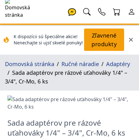
AI
Zľavnené
K dispozícii sú špeciálne akcie!
Nenechajte si ujsť skvelé ponuky!
produkty
Domovská stránka
Ručné náradie
Adaptéry
Sada adaptérov pre rázové uťahováky 1/4" –
3/4", Cr-Mo, 6 ks
Sada adaptérov pre rázové
uťahováky 1/4" – 3/4", Cr-Mo, 6 ks