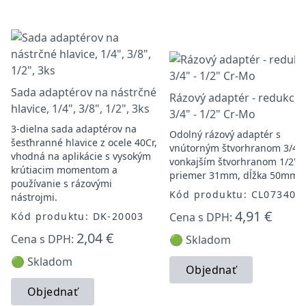
Sada adaptérov na nástrčné
Rázový adaptér - redukcia
hlavice, 1/4", 3/8", 1/2", 3ks
3/4" - 1/2" Cr-Mo
3-dielna sada adaptérov na
Odolný rázový adaptér s
šesťhranné hlavice z ocele 40Cr,
vnútorným štvorhranom 3/4" 
vhodná na aplikácie s vysokým
vonkajším štvorhranom 1/2",
krútiacim momentom a
priemer 31mm, dĺžka 50mm.
používanie s rázovými
Kód produktu: CL073401
nástrojmi.
4,91 €
Kód produktu: DK-20003
Cena s DPH:
2,04 €
Cena s DPH:
🟢 Skladom
🟢 Skladom
Objednať
Objednať