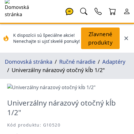
AI
Zľavnené
K dispozícii sú špeciálne akcie!
Nenechajte si ujsť skvelé ponuky!
produkty
Domovská stránka
Ručné náradie
Adaptéry
Univerzálny nárazový otočný kĺb 1/2"
Univerzálny nárazový otočný kĺb
1/2"
Kód produktu: G10520