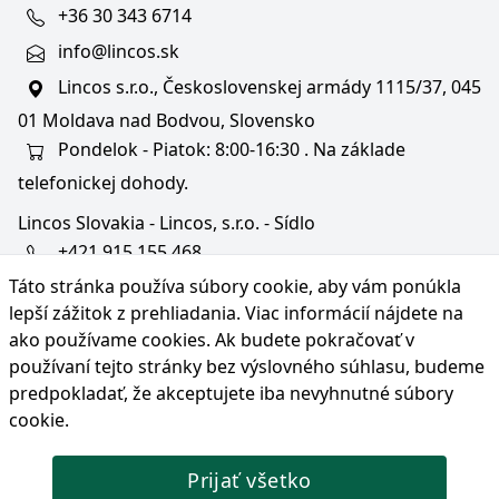
+36 30 343 6714
info@lincos.sk
Lincos s.r.o., Československej armády 1115/37, 045
01 Moldava nad Bodvou, Slovensko
Pondelok - Piatok: 8:00-16:30 . Na základe
telefonickej dohody.
Lincos Slovakia - Lincos, s.r.o. - Sídlo
+421 915 155 468
Táto stránka používa súbory cookie, aby vám ponúkla
+36/30 343 6714
lepší zážitok z prehliadania. Viac informácií nájdete na
bratislava@lincos.sk
ako používame cookies
. Ak budete pokračovať v
Lincos s.r.o., Rustaveliho 4, 831 06 Bratislava - m. č.
používaní tejto stránky bez výslovného súhlasu, budeme
Rača, Slovensko
predpokladať, že akceptujete iba nevyhnutné súbory
cookie.
Iba sídlo firmy
Prijať všetko