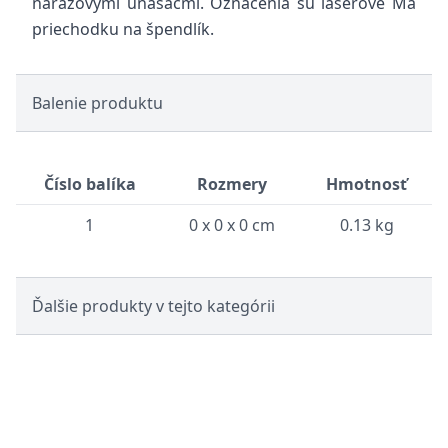
nárazovými unášačmi. Označenia sú laserové Má
priechodku na špendlík.
Balenie produktu
Číslo balíka
Rozmery
Hmotnosť
1
0 x 0 x 0 cm
0.13 kg
Ďalšie produkty v tejto kategórii