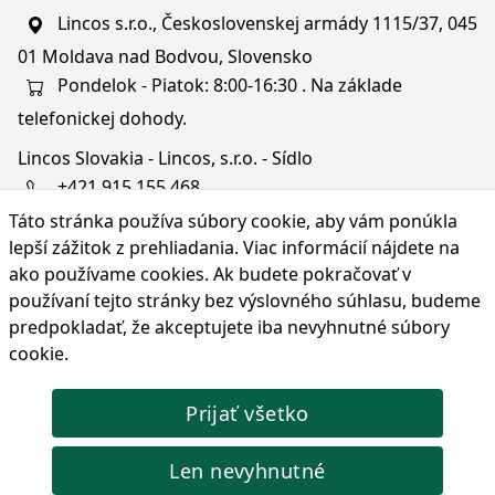
Lincos s.r.o., Československej armády 1115/37, 045
01 Moldava nad Bodvou, Slovensko
Pondelok - Piatok: 8:00-16:30 . Na základe
telefonickej dohody.
Lincos Slovakia - Lincos, s.r.o. - Sídlo
+421 915 155 468
Táto stránka používa súbory cookie, aby vám ponúkla
+36/30 343 6714
lepší zážitok z prehliadania. Viac informácií nájdete na
bratislava@lincos.sk
ako používame cookies
. Ak budete pokračovať v
Lincos s.r.o., Rustaveliho 4, 831 06 Bratislava - m. č.
používaní tejto stránky bez výslovného súhlasu, budeme
Rača, Slovensko
predpokladať, že akceptujete iba nevyhnutné súbory
cookie.
Iba sídlo firmy
Prijať všetko
© Copyright 2026 Lincos s.r.o., všetky práva vyhradené.
Len nevyhnutné