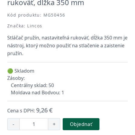
rukoväť, dĺžka 350 mm
Kód produktu: MG50456
Značka: Lincos
Stláčač pružín, nastaviteľná rukoväť, dĺžka 350 mm je
nástroj, ktorý možno použiť na stlačenie a zaistenie
pružín.
🟢 Skladom
Zásoby:
Centrálny sklad: 50
Moldava nad Bodvou: 1
9,26 €
Cena s DPH:
-
+
Objednať