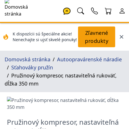
AI
Zľavnené
K dispozícii sú špeciálne akcie!
Nenechajte si ujsť skvelé ponuky!
produkty
Domovská stránka
Autoopravárenské náradie
Sťahováky pružín
Pružinový kompresor, nastaviteľná rukoväť,
dĺžka 350 mm
Pružinový kompresor, nastaviteľná