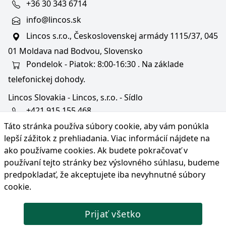
+36 30 343 6714
info@lincos.sk
Lincos s.r.o., Československej armády 1115/37, 045
01 Moldava nad Bodvou, Slovensko
Pondelok - Piatok: 8:00-16:30 . Na základe
telefonickej dohody.
Lincos Slovakia - Lincos, s.r.o. - Sídlo
+421 915 155 468
Táto stránka používa súbory cookie, aby vám ponúkla
+36/30 343 6714
lepší zážitok z prehliadania. Viac informácií nájdete na
bratislava@lincos.sk
ako používame cookies
. Ak budete pokračovať v
Lincos s.r.o., Rustaveliho 4, 831 06 Bratislava - m. č.
používaní tejto stránky bez výslovného súhlasu, budeme
Rača, Slovensko
predpokladať, že akceptujete iba nevyhnutné súbory
cookie.
Iba sídlo firmy
Prijať všetko