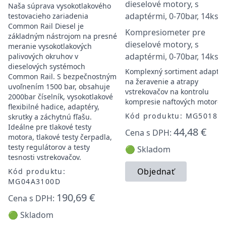
Naša súprava vysokotlakového
testovacieho zariadenia
Common Rail Diesel je
Kompresiometer pre
základným nástrojom na presné
dieselové motory, s
meranie vysokotlakových
adaptérmi, 0-70bar, 14ks
palivových okruhov v
dieselových systémoch
Komplexný sortiment adapté
Common Rail. S bezpečnostným
na žeravenie a atrapy
uvoľnením 1500 bar, obsahuje
vstrekovačov na kontrolu
2000bar číselník, vysokotlakové
kompresie naftových motorov
flexibilné hadice, adaptéry,
Kód produktu: MG50181
skrutky a záchytnú fľašu.
Ideálne pre tlakové testy
44,48 €
Cena s DPH:
motora, tlakové testy čerpadla,
testy regulátorov a testy
🟢 Skladom
tesnosti vstrekovačov.
Objednať
Kód produktu:
MG04A3100D
190,69 €
Cena s DPH:
🟢 Skladom