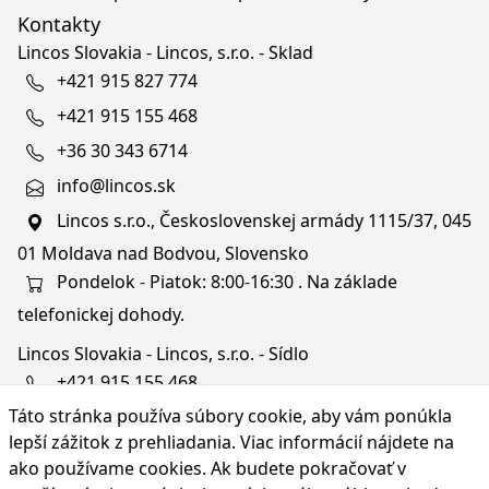
Kontakty
Lincos Slovakia - Lincos, s.r.o. - Sklad
+421 915 827 774
+421 915 155 468
+36 30 343 6714
info@lincos.sk
Lincos s.r.o., Československej armády 1115/37, 045
01 Moldava nad Bodvou, Slovensko
Pondelok - Piatok: 8:00-16:30 . Na základe
telefonickej dohody.
Lincos Slovakia - Lincos, s.r.o. - Sídlo
+421 915 155 468
Táto stránka používa súbory cookie, aby vám ponúkla
+36/30 343 6714
lepší zážitok z prehliadania. Viac informácií nájdete na
bratislava@lincos.sk
ako používame cookies
. Ak budete pokračovať v
Lincos s.r.o., Rustaveliho 4, 831 06 Bratislava - m. č.