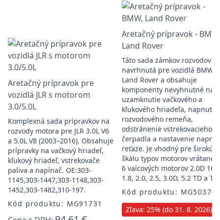
Aretačný prípravok - BMW
Land Rover
Táto sada zámkov rozvodov je
navrhnutá pre vozidlá BMW a
Land Rover a obsahuje
Aretačný prípravok pre
komponenty nevyhnutné na
vozidlá JLR s motorom
uzamknutie vačkového a
3.0/5.0L
kľukového hriadeľa, napnutie
rozvodového remeňa,
Komplexná sada prípravkov na
odstránenie vstrekovacieho
rozvody motora pre JLR 3.0L V6
čerpadla a nastavenie napnut
a 5.0L V8 (2003–2016). Obsahuje
reťaze. Je vhodný pre širokú
prípravky na vačkový hriadeľ,
škálu typov motorov vrátane 4
kľukový hriadeľ, vstrekovače
6 valcových motorov 2.0D 16V,
paliva a napínač. OE:303-
1.8, 2.0, 2.5, 3.0D, 5.2 TD a TD
1145,303-1447,303-1148,303-
1452,303-1482,310-197.
Kód produktu: MG50374
Kód produktu: MG91731
Zľava: 25% (do 31. 8. 2026)
94,61 €