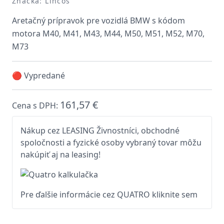
Značka: Lincos
Aretačný prípravok pre vozidlá BMW s kódom
motora M40, M41, M43, M44, M50, M51, M52, M70,
M73
🔴 Vypredané
161,57 €
Cena s DPH:
Nákup cez LEASING Živnostníci, obchodné
spoločnosti a fyzické osoby vybraný tovar môžu
nakúpiť aj na leasing!
Pre ďalšie informácie cez QUATRO kliknite sem