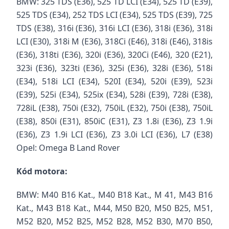
BMW: 325 TDS (E36), 525 TD LCI (E34), 525 TD (E39),
525 TDS (E34), 252 TDS LCI (E34), 525 TDS (E39), 725
TDS (E38), 316i (E36), 316i LCI (E36), 318i (E36), 318i
LCI (E30), 318i M (E36), 318Ci (E46), 318i (E46), 318is
(E36), 318ti (E36), 320i (E36), 320Ci (E46), 320 (E21),
323i (E36), 323ti (E36), 325i (E36), 328i (E36), 518i
(E34), 518i LCI (E34), 520I (E34), 520i (E39), 523i
(E39), 525i (E34), 525ix (E34), 528i (E39), 728i (E38),
728iL (E38), 750i (E32), 750iL (E32), 750i (E38), 750iL
(E38), 850i (E31), 850iC (E31), Z3 1.8i (E36), Z3 1.9i
(E36), Z3 1.9i LCI (E36), Z3 3.0i LCI (E36), L7 (E38)
Opel: Omega B
Land Rover
Kód motora:
BMW: M40 B16 Kat., M40 B18 Kat., M 41, M43 B16
Kat., M43 B18 Kat., M44, M50 B20, M50 B25, M51,
M52 B20, M52 B25, M52 B28, M52 B30, M70 B50,