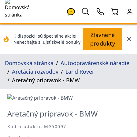
AI
Zľavnené
K dispozícii sú špeciálne akcie!
Nenechajte si ujsť skvelé ponuky!
produkty
Domovská stránka
Autoopravárenské náradie
Aretácia rozvodov
Land Rover
Aretačný prípravok - BMW
Aretačný prípravok - BMW
Kód produktu: MG50097