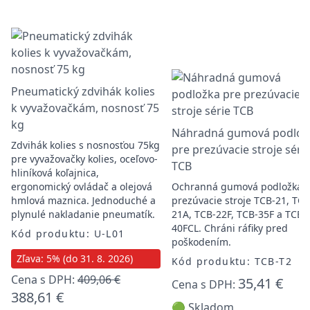
Pneumatický zdvihák kolies
k vyvažovačkám, nosnosť 75
kg
Náhradná gumová podlož
Zdvihák kolies s nosnosťou 75kg
pre prezúvacie stroje séri
pre vyvažovačky kolies, oceľovo-
TCB
hliníková koľajnica,
ergonomický ovládač a olejová
Ochranná gumová podložka 
hmlová maznica. Jednoduché a
prezúvacie stroje TCB-21, TCB
plynulé nakladanie pneumatík.
21A, TCB-22F, TCB-35F a TCB-
40FCL. Chráni ráfiky pred
Kód produktu: U-L01
poškodením.
Zľava: 5% (do 31. 8. 2026)
Kód produktu: TCB-T2
Cena s DPH:
409,06 €
35,41 €
Cena s DPH:
388,61 €
🟢 Skladom