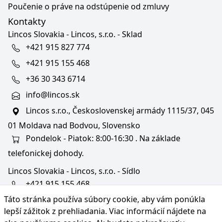
Poučenie o práve na odstúpenie od zmluvy
Kontakty
Lincos Slovakia - Lincos, s.r.o. - Sklad
+421 915 827 774
+421 915 155 468
+36 30 343 6714
info@lincos.sk
Lincos s.r.o., Československej armády 1115/37, 045
01 Moldava nad Bodvou, Slovensko
Pondelok - Piatok: 8:00-16:30 . Na základe
telefonickej dohody.
Lincos Slovakia - Lincos, s.r.o. - Sídlo
+421 915 155 468
Táto stránka používa súbory cookie, aby vám ponúkla
+36/30 343 6714
lepší zážitok z prehliadania. Viac informácií nájdete na
bratislava@lincos.sk