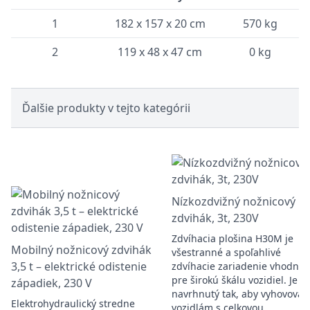
1
182 x 157 x 20 cm
570 kg
2
119 x 48 x 47 cm
0 kg
Ďalšie produkty v tejto kategórii
Nízkozdvižný nožnicový
zdvihák, 3t, 230V
Zdvíhacia plošina H30M je
Mobilný nožnicový zdvihák
všestranné a spoľahlivé
3,5 t – elektrické odistenie
zdvíhacie zariadenie vhodné
pre širokú škálu vozidiel. Je
západiek, 230 V
navrhnutý tak, aby vyhovoval
Elektrohydraulický stredne
vozidlám s celkovou