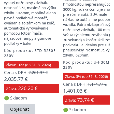
vysoký nožnicový zdvihák,
hmotnosťou nepresahujúcou
nosnosť 3.5t, maximálna výška
3000 kg, vďaka čomu je vhod
zdvihu 945mm, mobilná alebo
pre rôzne autá, SUV, malé
pevná podlahová montáž,
nákladné autá a iné podobné
ovládanie so zámkom na kľúč,
vozidlá. Extra nízkoprofilový
automatické vyrovnávanie
nožnicový zdvihák, 100 mm.
pomocou fotosnímača,
Vďaka rýchlemu zdvíhaniu (25
nájazdové rampy a gumové
30 sekúnd) a konštrukcii zdvi
podložky v balení.
podvozku je ideálny pre rušn
pneuservisy. Nosnosť 3t, výšk
Kód produktu: STD-5230E
zdvihu 620mm.
230V
Kód produktu: U-H30M
Zľava: 10% (do 31. 8. 2026)
230V
Cena s DPH:
2.261,97 €
Zľava: 5% (do 31. 8. 2026)
2.035,77 €
Cena s DPH:
1.474,77 €
226,20 €
Zľava:
1.401,03 €
🟢 Skladom
73,74 €
Zľava:
Objednať
🟢 Skladom