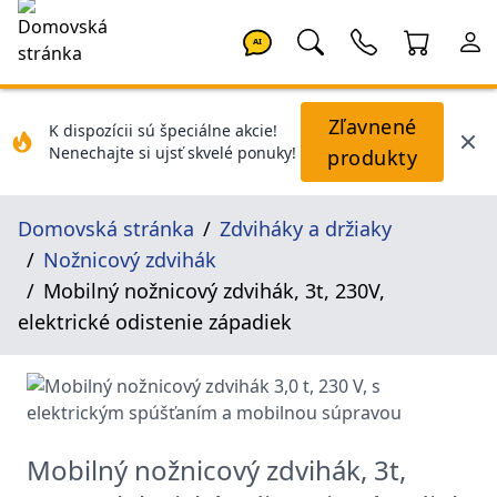
AI
Zľavnené
K dispozícii sú špeciálne akcie!
Nenechajte si ujsť skvelé ponuky!
produkty
Domovská stránka
Zdviháky a držiaky
Nožnicový zdvihák
Mobilný nožnicový zdvihák, 3t, 230V,
elektrické odistenie západiek
Mobilný nožnicový zdvihák, 3t,