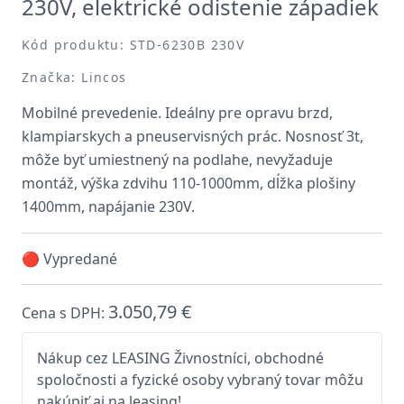
230V, elektrické odistenie západiek
Kód produktu: STD-6230B 230V
Značka: Lincos
Mobilné prevedenie. Ideálny pre opravu brzd,
klampiarskych a pneuservisných prác. Nosnosť 3t,
môže byť umiestnený na podlahe, nevyžaduje
montáž, výška zdvihu 110-1000mm, dĺžka plošiny
1400mm, napájanie 230V.
🔴 Vypredané
3.050,79 €
Cena s DPH:
Nákup cez LEASING Živnostníci, obchodné
spoločnosti a fyzické osoby vybraný tovar môžu
nakúpiť aj na leasing!