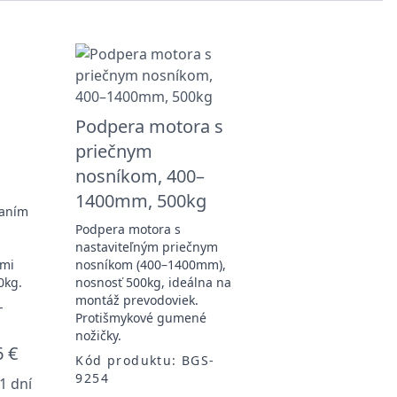
Podpera motora s
priečnym
nosníkom, 400–
1400mm, 500kg
čaním
Podpera motora s
nastaviteľným priečnym
ými
nosníkom (400–1400mm),
0kg.
nosnosť 500kg, ideálna na
montáž prevodoviek.
-
Protišmykové gumené
nožičky.
6 €
Kód produktu: BGS-
9254
1 dní