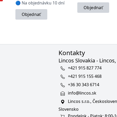
🔵 Na objednávku 10 dní
Objednať
Objednať
Kontakty
Lincos Slovakia - Lincos, 
+421 915 827 774
+421 915 155 468
+36 30 343 6714
info@lincos.sk
Lincos s.r.o., Českoslov
Slovensko
Pondelok - Piatok: 8:00-1