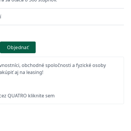
í
Objednať
nostníci, obchodné spoločnosti a fyzické osoby
kúpiť aj na leasing!
 cez QUATRO kliknite sem