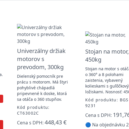
Univerzálny držiak
Stojan na motor,
,
motorov s
450kg
prevodom, 300kg
Stojan na motor s otá
a.
o 360° a 8 polohami
Dielenský pomocník pre
zaistenia, vybavený
prácu s motorom. Má štyri
-
kolieskami s guľôčkov
pohyblivé chápadlá
ložiskami. Nosnosť: 45
pripevnené k doske, ktorá
sa otáča o 360 stupňov.
Kód produktu: BGS
9231
Kód produktu:
CT63002C
191,7
Cena s DPH:
448,43 €
Cena s DPH:
🔵 Na objednávku 2