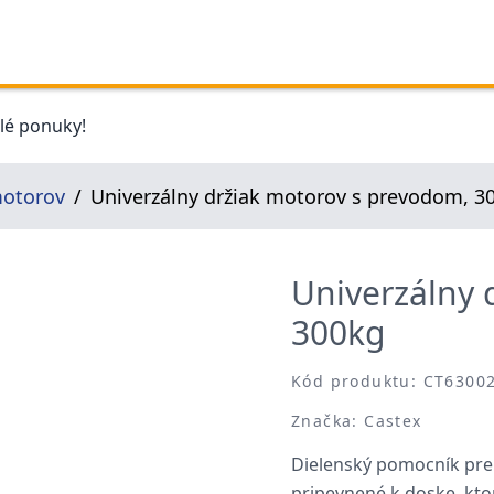
elé ponuky!
motorov
Univerzálny držiak motorov s prevodom, 3
Univerzálny 
300kg
Kód produktu: CT6300
Značka: Castex
Dielenský pomocník pre
pripevnené k doske, kto