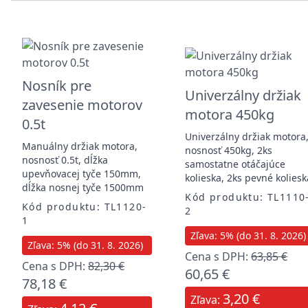
Nosník pre
Univerzálny držiak
zavesenie motorov
motora 450kg
0.5t
Univerzálny držiak motora
Manuálny držiak motora,
nosnosť 450kg, 2ks
nosnosť 0.5t, dĺžka
samostatne otáčajúce
upevňovacej tyče 150mm,
kolieska, 2ks pevné koliesk
dĺžka nosnej tyče 1500mm
Kód produktu: TL1110
Kód produktu: TL1120-
2
1
Zľava: 5% (do 31. 8. 2026)
Zľava: 5% (do 31. 8. 2026)
Cena s DPH:
63,85 €
Cena s DPH:
82,30 €
60,65 €
78,18 €
3,20 €
Zľava: