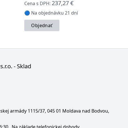
237,27 €
Cena s DPH:
🔵 Na objednávku 21 dní
Objednať
s.r.o. - Sklad
enskej armády 1115/37, 045 01 Moldava nad Bodvou,
6:30 . Na základe telefonickej dohody.