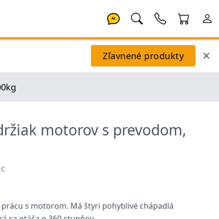
AI
Zľavnené produkty
00kg
držiak motorov s prevodom,
2C
 prácu s motorom. Má štyri pohyblivé chápadlá
rá sa otáča o 360 stupňov.