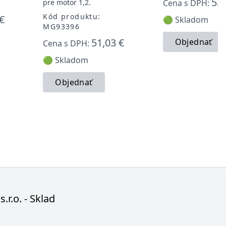
53,
pre motor 1,2.
Cena s DPH:
Kód produktu:
€
🟢 Skladom
MG93396
51,03 €
Objednať
Cena s DPH:
🟢 Skladom
Objednať
s.r.o. - Sklad