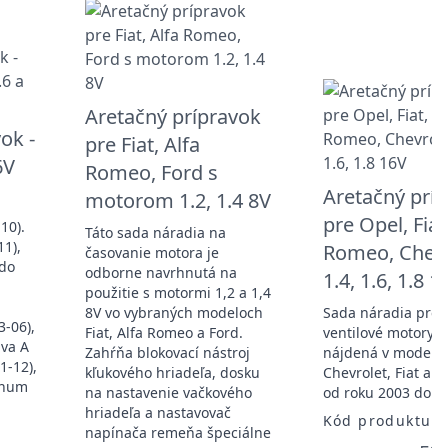
Aretačný prípravok
ok -
pre Fiat, Alfa
6V
Romeo, Ford s
Aretačný prí
motorom 1.2, 1.4 8V
pre Opel, Fiat
10).
Táto sada náradia na
11),
Romeo, Chevr
časovanie motora je
ndo
odborne navrhnutá na
1.4, 1.6, 1.8 1
použitie s motormi 1,2 a 1,4
8V vo vybraných modeloch
Sada náradia pre 
3-06),
Fiat, Alfa Romeo a Ford.
ventilové motory 
iva A
Zahŕňa blokovací nástroj
nájdená v modeloc
1-12),
kľukového hriadeľa, dosku
Chevrolet, Fiat a 
ignum
na nastavenie vačkového
od roku 2003 do r
hriadeľa a nastavovač
Kód produktu:
napínača remeňa špeciálne