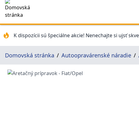
K dispozícii sú špeciálne akcie! Nenechajte si ujsť skv
Domovská stránka
Autoopravárenské náradie