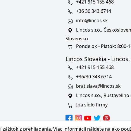
+421 915 155 468
+36 30 343 6714
info@lincos.sk
Lincos s.r.o., Českoslov
Slovensko
Pondelok - Piatok: 8:00-1
Lincos Slovakia - Lincos, s
+421 915 155 468
+36/30 343 6714
bratislava@lincos.sk
Lincos s.r.o., Rustaveliho
Iba sídlo firmy
hranných známkach
 zážitok z prehliadania. Viac informácií nájdete na
ako pou