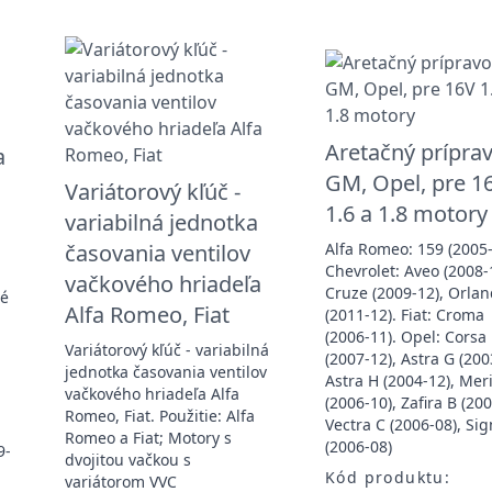
Aretačný príprav
a
GM, Opel, pre 1
Variátorový kľúč -
1.6 a 1.8 motory
variabilná jednotka
časovania ventilov
Alfa Romeo: 159 (2005-
Chevrolet: Aveo (2008-
vačkového hriadeľa
Cruze (2009-12), Orla
té
Alfa Romeo, Fiat
(2011-12). Fiat: Croma
(2006-11). Opel: Corsa
Variátorový kľúč - variabilná
(2007-12), Astra G (200
jednotka časovania ventilov
Astra H (2004-12), Mer
vačkového hriadeľa Alfa
(2006-10), Zafira B (200
Romeo, Fiat. Použitie: Alfa
Vectra C (2006-08), S
Romeo a Fiat; Motory s
(2006-08)
9-
dvojitou vačkou s
Kód produktu:
variátorom VVC