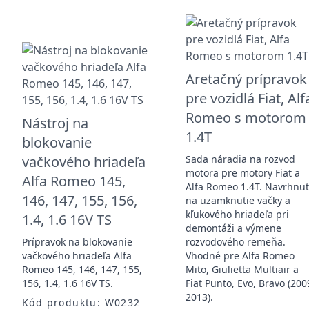
Aretačný prípravok
pre vozidlá Fiat, Alf
Romeo s motorom
Nástroj na
1.4T
blokovanie
vačkového hriadeľa
Sada náradia na rozvod
motora pre motory Fiat a
Alfa Romeo 145,
Alfa Romeo 1.4T. Navrhnu
146, 147, 155, 156,
na uzamknutie vačky a
kľukového hriadeľa pri
1.4, 1.6 16V TS
demontáži a výmene
Prípravok na blokovanie
rozvodového remeňa.
vačkového hriadeľa Alfa
Vhodné pre Alfa Romeo
Romeo 145, 146, 147, 155,
Mito, Giulietta Multiair a
156, 1.4, 1.6 16V TS.
Fiat Punto, Evo, Bravo (200
2013).
Kód produktu: W0232