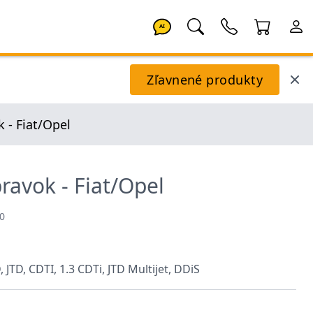
AI
Zľavnené produkty
 - Fiat/Opel
ravok - Fiat/Opel
0
, JTD, CDTI, 1.3 CDTi, JTD Multijet, DDiS