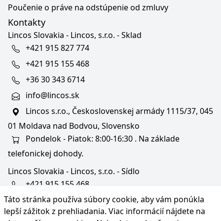
Poučenie o práve na odstúpenie od zmluvy
Kontakty
Lincos Slovakia - Lincos, s.r.o. - Sklad
+421 915 827 774
+421 915 155 468
+36 30 343 6714
info@lincos.sk
Lincos s.r.o., Československej armády 1115/37, 045
01 Moldava nad Bodvou, Slovensko
Pondelok - Piatok: 8:00-16:30 . Na základe
telefonickej dohody.
Lincos Slovakia - Lincos, s.r.o. - Sídlo
+421 915 155 468
Táto stránka používa súbory cookie, aby vám ponúkla
+36/30 343 6714
lepší zážitok z prehliadania. Viac informácií nájdete na
bratislava@lincos.sk