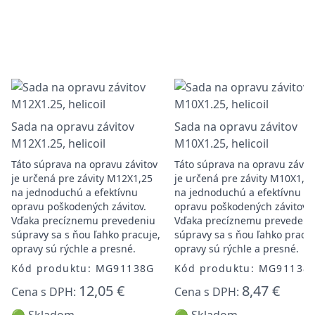
Sada na opravu závitov
Sada na opravu závitov
M12X1.25, helicoil
M10X1.25, helicoil
Táto súprava na opravu závitov
Táto súprava na opravu závit
je určená pre závity M12X1,25
je určená pre závity M10X1,2
na jednoduchú a efektívnu
na jednoduchú a efektívnu
opravu poškodených závitov.
opravu poškodených závitov.
Vďaka precíznemu prevedeniu
Vďaka precíznemu prevedeni
súpravy sa s ňou ľahko pracuje,
súpravy sa s ňou ľahko pracuj
opravy sú rýchle a presné.
opravy sú rýchle a presné.
Kód produktu: MG91138G
Kód produktu: MG91138
12,05 €
8,47 €
Cena s DPH:
Cena s DPH: