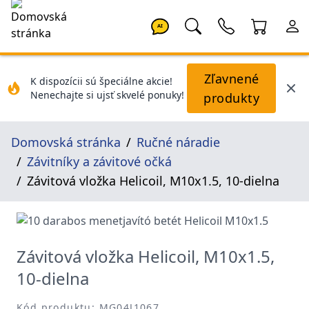
AI
Zľavnené
K dispozícii sú špeciálne akcie!
Nenechajte si ujsť skvelé ponuky!
produkty
Domovská stránka
Ručné náradie
Závitníky a závitové očká
Závitová vložka Helicoil, M10x1.5, 10-dielna
Závitová vložka Helicoil, M10x1.5,
10-dielna
Kód produktu: MG04J1067